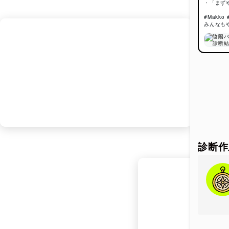
・「まず
この
#Makk
みんなも
この診
の出し
「外向
感」「
ある陰
占い的
この
診断作
あな
静と動
す。
状況
人前と
す。