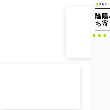
診断ポー
陰陽
ち寄