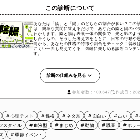
この診断について
あなたは「陰」と「陽」のどちらの割合が多い？この
は、簡単な質問に答えるだけで、あなたの陰と陽のバ
わかります。陰と陽は表裏一体の関係で、光と影のよ
し合うもの。そうした考え方をもとに、日常の行動や
向から、あなたの性格の特徴や割合をチェック！普段
にくい一面も見えてくる、気軽に楽しめる診断コンテ
す。
とは？
診断の仕組みを見る
（いんよう）」とは、古代中国の自然哲学に基づく考え方で、この
ものを“陰”と“陽”という相反しながらも補い合う2つの性質で捉える
参加者数：100,647
作成日：2026
象だけでなく、人の性格や感情、身体の状態などにも当てはめられ
方が良い・悪いというものではなく、バランスそのものが重要とさ
心理テスト
性格
ネタ系
面白い
占い
占いの世界でも、この陰陽の考え方はベース理論として広く使われ
フスタイル
血液型
まじめ
動物
職業
ホラ
ズ
季節イベント