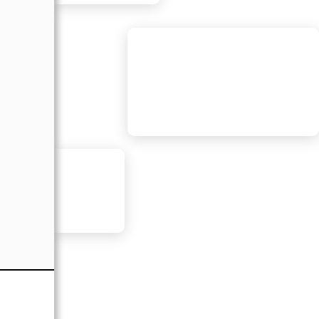
れま
ます。
たエネ
常に影響
「消長
った考
向を読
あなたは…
【サティ】タイプ！
・誰にも真似できない発想