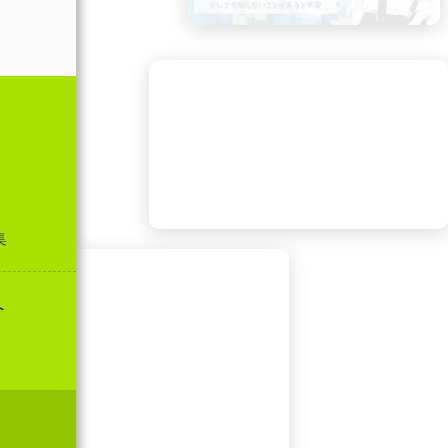
ます。
的に分
集
へ