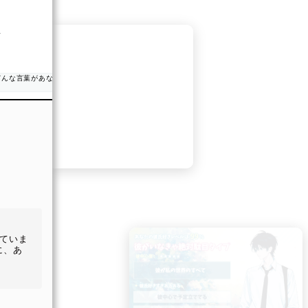
・自分らしさを大切にする
#Makko #診断ポータル #診断テスト
ト
みんなもやってみてね【音楽家タイプ診断】
、感情
の距離
の中に
です。
きま
ていま
に、あ
きま