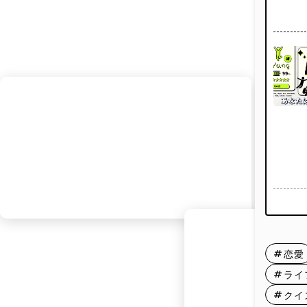
陰陽
「陰陽
らゆる
す。
自然現
らか一
恋愛
ます。
す。
ライ
クイ