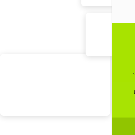
無意
自分で
この
この診
析しま
結果で
あ
性
思
行
人
感
ス