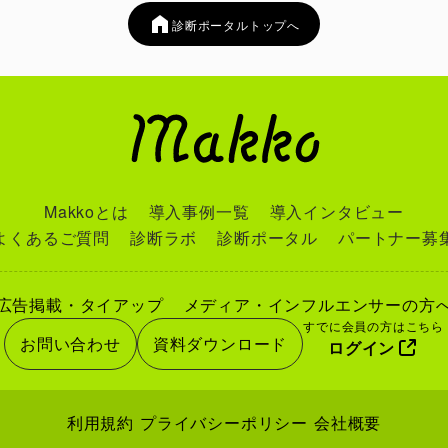
診断ポータルトップへ
識の思考クセを可視化
は気づきにくい判断の傾向や、反応のパターンを整理して理解でき
診断で分かること
断では、あなたの性格や行動傾向をもとに、陰陽のバランスを多面
す。
Makkoとは
導入事例一覧
導入インタビュー
は、以下のような内容が分かります。
よくあるご質問
診断ラボ
診断ポータル
パートナー募
なたの陰陽バランス比率
格の基本傾向（陰寄り・陽寄り）
広告掲載・タイアップ
メディア・インフルエンサーの方
考パターンの特徴
すでに会員の方はこちら
お問い合わせ
資料ダウンロード
ログイン
動スタイルの傾向
間関係での立ち位置
情表現のタイプ
利用規約
プライバシーポリシー
会社概要
トレス時の反応傾向