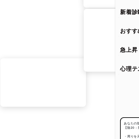
陰と
新着診
陰陽は
す。
おすす
陽は明
一方で
ルギー
急上昇
この2
し合い
心理テ
陰陽
陰陽思
一方が
（しょ
え方も
こうし
み解く
あなたの
【陰20：
・周りを