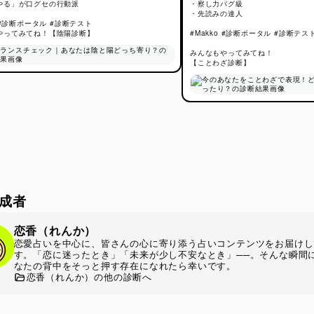
やる」が口グセの行動派
・察し力バグ級
診断のロジック
・先読みの達人
o #診断ポータル #診断テスト
やってみてね！【陰陽診断】
#Makko #診断ポータル #診断テス
断では、日常の行動パターンや思考の傾向、対人関係での振る舞い
方などをもとに、あなたの陰陽バランスを分析します。
みんなもやってみてね！
【ことわざ診断】
性と内向性の傾向」「行動のスピード」「感情表現の強さ」「人と
ストレス時の反応」など複数の要素を組み合わせることで、あなた
と陽の比率を可視化していきます。
な視点も取り入れつつ、性格傾向をやさしく読み解くエンタメ診断
診断の注目ポイント
成者
たの陰陽バランスがわかる
、内と外など、あなたの基本的なエネルギー傾向を具体的に確認で
恋香（れんか）
恋愛占いを中心に、皆さんの心に寄り添う占いコンテンツをお届けし
す。「恋に迷ったとき」「未来が少し不安なとき」──。そんな瞬間
なたの背中をそっと押す存在になれたら幸いです。
ごとの性格変化を分析
恋香（れんか）の他の診断へ
一人のときなど、場面によって変わる行動パターンの特徴が見えて