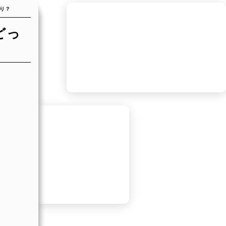
り？
どっ