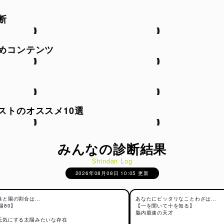
陽の基本的な性質
断
優劣ではなく、それぞれ異なる性質を持つエネルギーとして考えら
めコンテンツ
るさ・活動性・外向性・温かさなど、前に進む力や積極性を象徴し
陰は静けさ・内向性・冷静さ・落ち着きなど、内側に向かう安定し
を表します。
つは対立する存在でありながら、どちらかが欠けると成り立たず、
ながらバランスを保っているとされています。
ストのオススメ10選
の考え方と関係性
想では、単なる分類ではなく“変化する関係性”が重視されます。
みんなの診断結果
強くなればもう一方が弱まり、状況によってバランスが移り変わる
Shindan Log
うちょう）」や、極まった状態が反転する「転化（てんか）」とい
2026年08月08日 10:05 更新
含まれています。
た流れは、東洋占いの解釈にも応用されており、人の運気や性格傾
基盤にもなっています。
陰と陽の割合は…
あなたにピッタリなことわざは…
陽80】
【一を聞いて十を知る】
脳内最速の天才
元気にする太陽みたいな存在