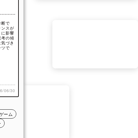
診断で
ランスが
うに影響
思考の傾
は気づき
ンツで
世のあ
思想で
/06/30
、どち
れてい
ゲーム
ていま
ー