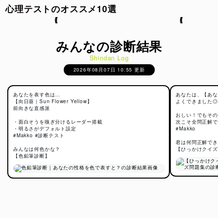
心理テストのオススメ10選
みんなの診断結果
Shindan Log
2026年08月07日 10:55 更新
あなたを表す色は…
あなたは、【あな
【向日葵｜Sun Flower Yellow】
よくできました◎
前向きな直感派
おしい！でもその
・面白そうを嗅ぎ分けるレーダー搭載
次こそ全問正解で
・明るさがデフォルト設定
#Makko
#Makko #診断テスト
君は何問正解でき
みんなは何色かな？
【ひっかけクイズ
【色鉛筆診断】