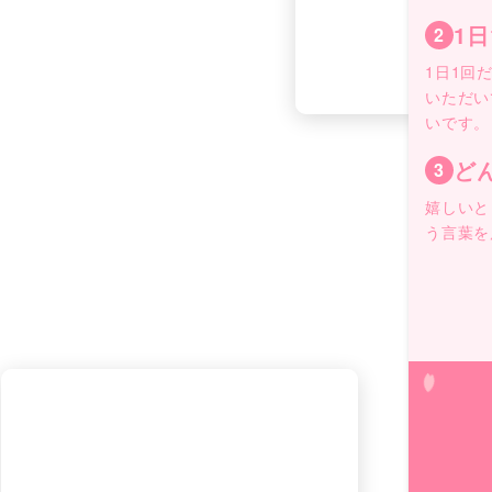
1
2
1日1回
いただい
いです。
ど
3
嬉しいと
う言葉を