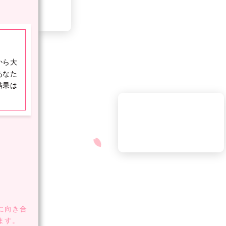
から大
あなた
結果は
に向き合
ます。