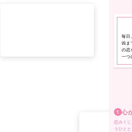
毎日
凶ま
の恋
一つ
心
1
恋みくじ
うひとと