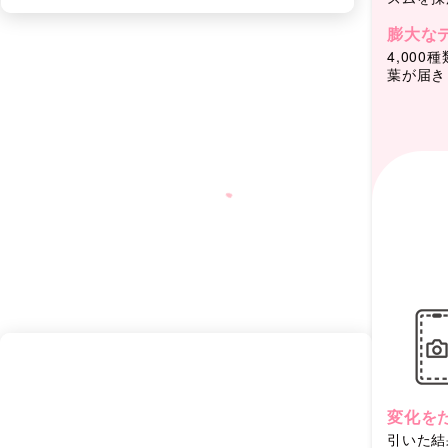
膨大な
4,00
葉が届き
変化を
引いた結