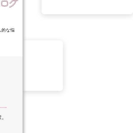
人的な悩
択。