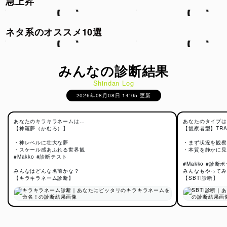
急上昇
ネタ系のオススメ10選
みんなの診断結果
Shindan Log
2026年08月08日 14:05 更新
あなたのキラキラネームは…
あなたのタイプは
【神羅夢（かむろ）】
【観察者型】TRA
・神レベルに壮大な夢
・まず状況を観察
・スケール感あふれる世界観
・本質を静かに見
#Makko #診断テスト
#Makko #診断
みんなはどんな名前かな？
みんなもやってみ
【キラキラネーム診断】
【SBTI診断】