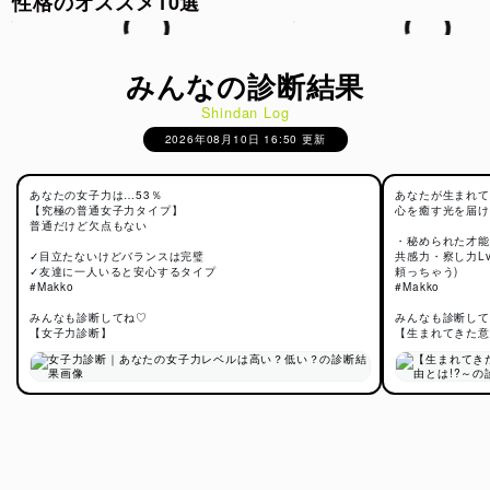
性格のオススメ10選
みんなの診断結果
Shindan Log
2026年08月10日 16:50 更新
あなたの女子力は…53％
あなたが生まれて
【究極の普通女子力タイプ】
心を癒す光を届け
普通だけど欠点もない
・秘められた才能
✓目立たないけどバランスは完璧
共感力・察し力Lv
✓友達に一人いると安心するタイプ
頼っちゃう)
#Makko
#Makko
みんなも診断してね♡
みんなも診断して
【女子力診断】
【生まれてきた意