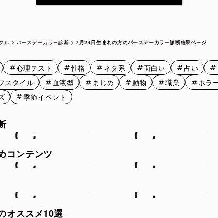
7月12日
7月13日
7月14日
7月15
7月17日
7月18日
7月19日
7月20
バースデーカラー診断
7月24日生まれの方のバースデーカラー診断結果ページ
タル
7月22日
7月23日
7月24日
7月25
心理テスト
性格
ネタ系
面白い
占い
7月27日
7月28日
7月29日
7月30
フスタイル
血液型
まじめ
動物
職業
ホラ
ズ
季節イベント
断
めコンテンツ
のオススメ10選