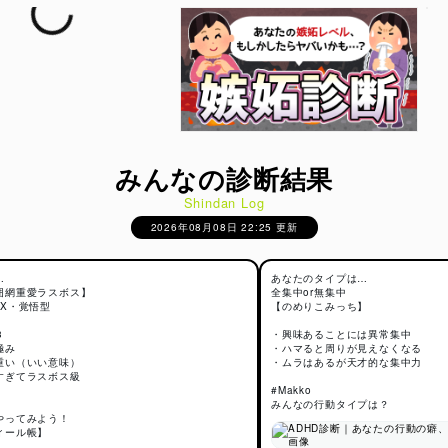
みんなの診断結果
Shindan Log
2026年08月08日 22:25 更新
…
あなたのタイプは…
囲網重愛ラスボス】
全集中or無集中
AX・覚悟型
【のめりこみっち】
3
・興味あることには異常集中
極み
・ハマると周りが見えなくなる
重い（いい意味）
・ムラはあるが天才的な集中力
すぎてラスボス級
#Makko
みんなの行動タイプは？
やってみよう！
ィール帳】