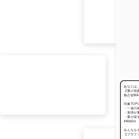
あなたは
【愛の包
独占欲M
印象TOP
・一途の
・覚悟が
・愛が深
#Makko
みんなも
【プロフ