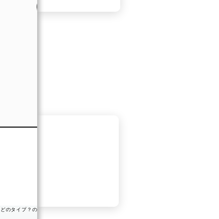
O型さんとあなたの相性は【48％】
＼絶対に噛み合ってないけど話は弾む／
悪気はないのにたまに地雷踏む・・・
一緒に楽しんで馬鹿をすることが◎
#Makko
みんなもチェックしてみよう！
【O型の特徴】