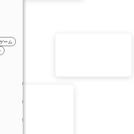
日
日
日
ゲーム
日
ー