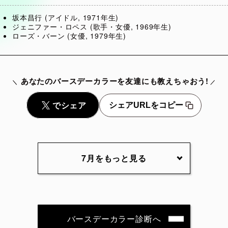
坂本昌行 (アイドル, 1971年生)
ジェニファー・ロペス (歌手・女優, 1969年生)
ローズ・バーン (女優, 1979年生)
あなたのバースデーカラーを友達にも教えちゃおう!
シェアURLをコピー
7月をもっと見る
7月2日
7月3日
7月4日
7月5
7月7日
7月8日
7月9日
7月10
バースデーカラー診断へ