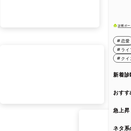
7月11日
7月16日
診断ポー
7月21日
恋愛
7月26日
ライ
クイ
7月31日
新着診
おすす
急上昇
ネタ系