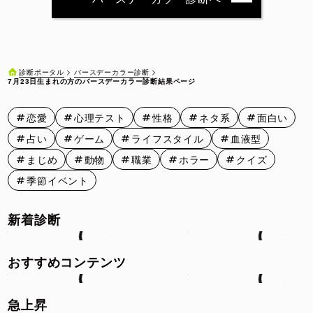
7月11日
7月12日
7月13日
7月14日
7月15日
7月16日
7月17日
7月18日
7月19日
7月20日
バースデーカラー診断
診断ポータル
7月23日生まれの方のバースデーカラー診断結果ページ
7月21日
7月22日
7月23日
7月24日
7月25日
恋愛
心理テスト
性格
ネタ系
面白い
7月26日
7月27日
7月28日
7月29日
7月30日
占い
ゲーム
ライフスタイル
血液型
7月31日
まじめ
動物
職業
ホラー
クイズ
季節イベント
新着診断
おすすめコンテンツ
急上昇