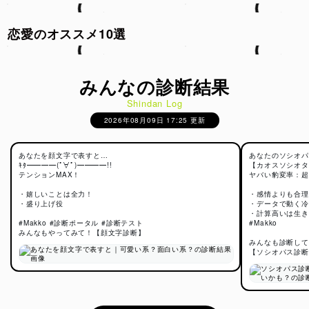
恋愛のオススメ10選
みんなの診断結果
Shindan Log
2026年08月09日 17:25 更新
あなたを顔文字で表すと…
あなたのソシオパ
ｷﾀ━━━━(ﾟ∀ﾟ)━━━━!!
【カオスソシオタ
テンションMAX！
ヤバい豹変率：超
・嬉しいことは全力！
・感情よりも合理
・盛り上げ役
・データで動く冷
・計算高いは生き
#Makko #診断ポータル #診断テスト
#Makko
みんなもやってみて！【顔文字診断】
みんなも診断して
【ソシオパス診断