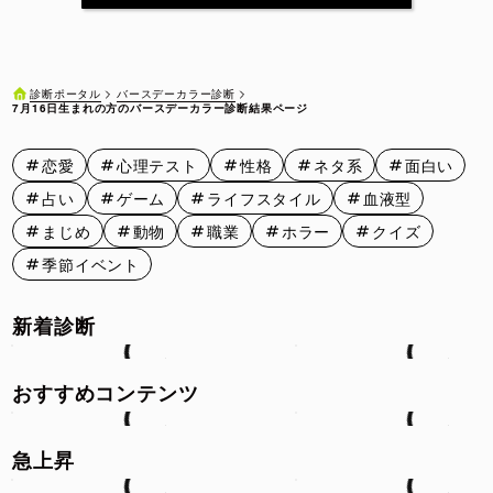
7月11日
7月12日
7月13日
7月14日
7月15日
7月16日
7月17日
7月18日
7月19日
7月20日
バースデーカラー診断
診断ポータル
7月16日生まれの方のバースデーカラー診断結果ページ
7月21日
7月22日
7月23日
7月24日
7月25日
恋愛
心理テスト
性格
ネタ系
面白い
7月26日
7月27日
7月28日
7月29日
7月30日
占い
ゲーム
ライフスタイル
血液型
7月31日
まじめ
動物
職業
ホラー
クイズ
季節イベント
新着診断
おすすめコンテンツ
急上昇