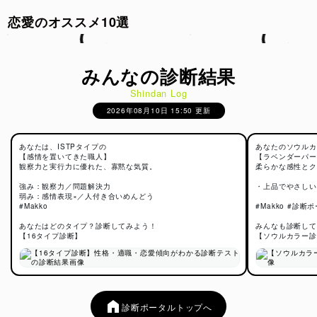
恋愛のオススメ10選
みんなの診断結果
Shindan Log
2026年08月10日 15:50 更新
あなたは、ISTPタイプの
あなたのソウルカ
【感情を置いてきた職人】
【ラベンダーパー
観察力と実行力に優れた、寡黙な気質。
柔らかな感性とク
強み：観察力／問題解決力
・上品でやさしい
弱み：感情表現×／人付き合いめんどう
#Makko
#Makko #診断
あなたはどのタイプ？診断してみよう！
みんなも診断して
【16タイプ診断】
【ソウルカラー診
診断ポータルトップへ