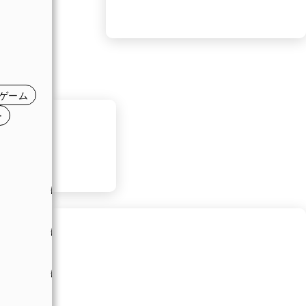
日
日
日
ゲーム
日
ー