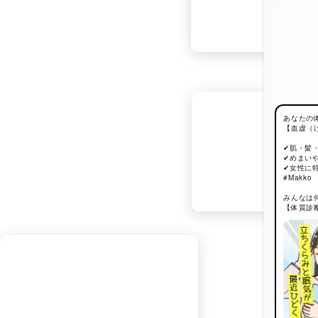
あなたの
【血虚（
✔肌・髪
✔めまい
✔女性に
#Makko
みんなは
【体質診