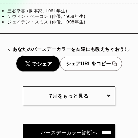
三谷幸喜 (脚本家, 1961年生)
ケヴィン・ベーコン (俳優, 1958年生)
ジェイデン・スミス (俳優, 1998年生)
あなたのバースデーカラーを友達にも教えちゃおう!
シェアURLをコピー
7月をもっと見る
7月2日
7月3日
7月4日
7月5
7月7日
7月8日
7月9日
7月10
バースデーカラー診断へ