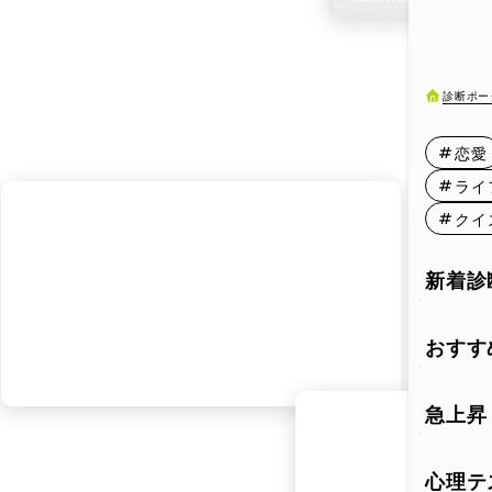
7月11日
7月16日
診断ポー
7月21日
恋愛
7月26日
ライ
クイ
7月31日
新着診
おすす
急上昇
心理テ