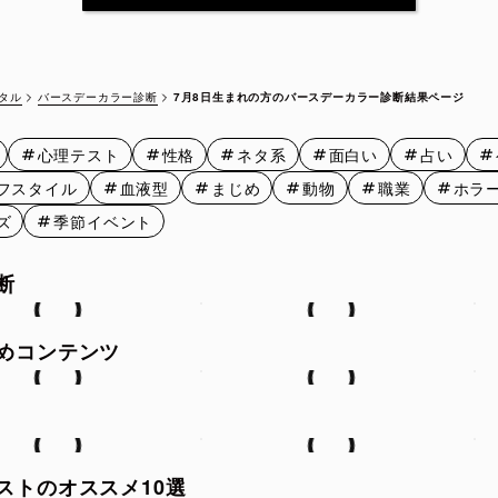
7月12日
7月13日
7月14日
7月15
7月17日
7月18日
7月19日
7月20
バースデーカラー診断
7月8日生まれの方のバースデーカラー診断結果ページ
タル
7月22日
7月23日
7月24日
7月25
心理テスト
性格
ネタ系
面白い
占い
7月27日
7月28日
7月29日
7月30
フスタイル
血液型
まじめ
動物
職業
ホラ
ズ
季節イベント
断
めコンテンツ
ストのオススメ10選