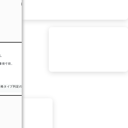
あなたとあなたの相性は…
【 53％ 】
ん
まだまだこれから！
努力次第で変わる可能性大！
爆発寸前。
恋愛相性：気になるけど、温度差があるかも？焦らず距離を
縮めて。
#Makko
みんなも診断してみてね♡
【相性診断】