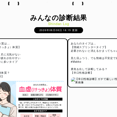
みんなの診断結果
Shindan Log
2026年08月08日 16:15 更新
体質は…
あなたのタイプは…
けっきょ）体質】
【情緒スプリンタータイプ】
必要されないと消えるかまってちゃ
・爪に元気がない
や疲れが出やすい
見た目ふつう、でも情緒は不安定で
特に多いタイプ
#Makko
勇気を出して診断してみる？
何体質？
【辛口性格診断】
断】