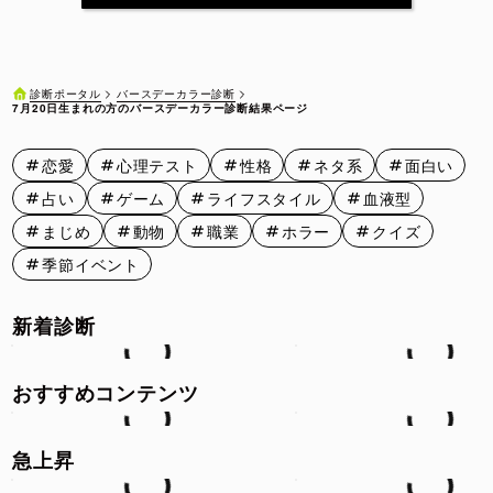
7月11日
7月12日
7月13日
7月14日
7月15日
7月16日
7月17日
7月18日
7月19日
7月20日
バースデーカラー診断
診断ポータル
7月20日生まれの方のバースデーカラー診断結果ページ
7月21日
7月22日
7月23日
7月24日
7月25日
恋愛
心理テスト
性格
ネタ系
面白い
7月26日
7月27日
7月28日
7月29日
7月30日
占い
ゲーム
ライフスタイル
血液型
7月31日
まじめ
動物
職業
ホラー
クイズ
季節イベント
新着診断
おすすめコンテンツ
急上昇