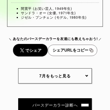
間寛平 (お笑い芸人, 1949年生)
サンドラ・オー (女優, 1971年生)
ジゼル・ブンチェン (モデル, 1980年生)
あなたのバースデーカラーを友達にも教えちゃおう!
シェアURLをコピー
7月をもっと見る
7月1日
7月2日
7月3日
7月4日
7月5日
7月6日
7月7日
7月8日
7月9日
7月10日
バースデーカラー診断へ