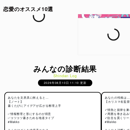
恋愛のオススメ10選
みんなの診断結果
Shindan Log
2026年08月10日 11:10 更新
あなたを文房具に例えると…
あなたの性格は…
【ノート】
【カリスマ名監督
書くたびにアイデアが広がる整理上手
✓情熱と規律を兼
✅情報整理と形にするのが得意
✓周囲を巻き込み
✅コツコツ書きためる地道タイプ
✓信念を貫くリー
#Makko
#Makko
みんなはどんな文房具かな？
みんなも診断して