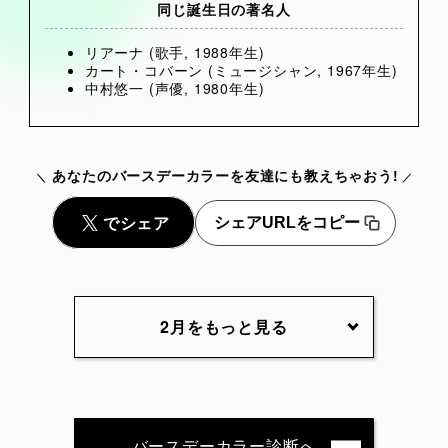
同じ誕生日の著名人
リアーナ (歌手, 1988年生)
カート・コバーン (ミュージシャン, 1967年生)
中村悠一 (声優, 1980年生)
あなたのバースデーカラーを友達にも教えちゃおう!
シェアURLをコピー
2月をもっと見る
2月1日
2月2日
2月3日
2月4日
2月5日
2月6日
2月7日
2月8日
2月9日
2月10日
バースデーカラー診断へ