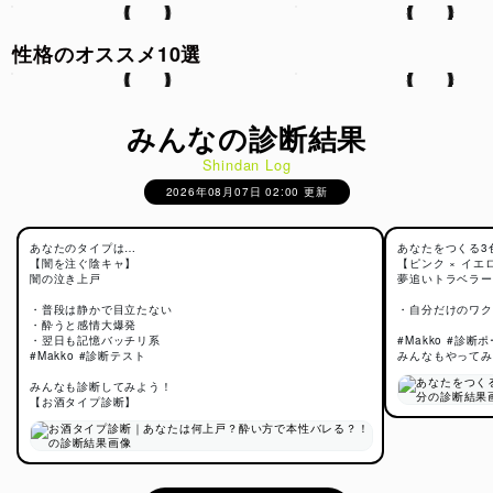
性格のオススメ10選
みんなの診断結果
Shindan Log
2026年08月07日 02:00 更新
あなたのタイプは…
あなたをつくる3
【闇を注ぐ陰キャ】
【ピンク × イエ
闇の泣き上戸
夢追いトラベラー
・普段は静かで目立たない
・自分だけのワク
・酔うと感情大爆発
・翌日も記憶バッチリ系
#Makko #診断
#Makko #診断テスト
みんなもやってみ
みんなも診断してみよう！
【お酒タイプ診断】