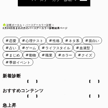
2月11日
2月12日
2月13日
2月14日
2月15日
2月16日
2月17日
2月18日
2月19日
2月20日
バースデーカラー診断
診断ポータル
2月20日生まれの方のバースデーカラー診断結果ページ
2月21日
2月22日
2月23日
2月24日
2月25日
恋愛
心理テスト
性格
ネタ系
面白い
2月26日
2月27日
2月28日
2月29日
占い
ゲーム
ライフスタイル
血液型
まじめ
動物
職業
ホラー
クイズ
季節イベント
新着診断
おすすめコンテンツ
急上昇