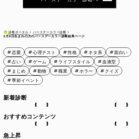
2月11日
2月12日
2月13日
2月14日
2月15日
2月16日
2月17日
2月18日
2月19日
2月20日
バースデーカラー診断
診断ポータル
2月8日生まれの方のバースデーカラー診断結果ページ
2月21日
2月22日
2月23日
2月24日
2月25日
恋愛
心理テスト
性格
ネタ系
面白い
2月26日
2月27日
2月28日
2月29日
占い
ゲーム
ライフスタイル
血液型
まじめ
動物
職業
ホラー
クイズ
季節イベント
新着診断
おすすめコンテンツ
急上昇