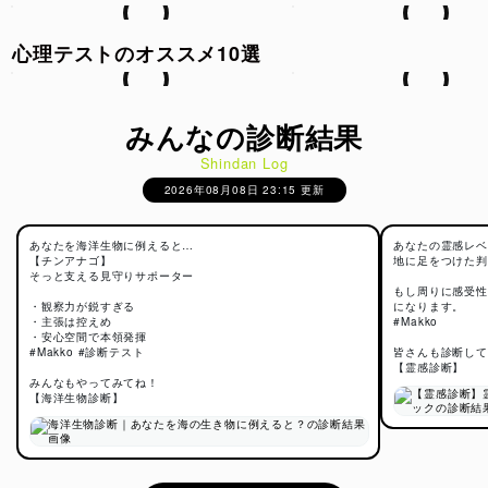
心理テストのオススメ10選
みんなの診断結果
Shindan Log
2026年08月08日 23:15 更新
あなたを海洋生物に例えると…
あなたの霊感レベ
【チンアナゴ】
地に足をつけた判
そっと支える見守りサポーター
もし周りに感受性
・観察力が鋭すぎる
になります。
・主張は控えめ
#Makko
・安心空間で本領発揮
#Makko #診断テスト
皆さんも診断して
【霊感診断】
みんなもやってみてね！
【海洋生物診断】