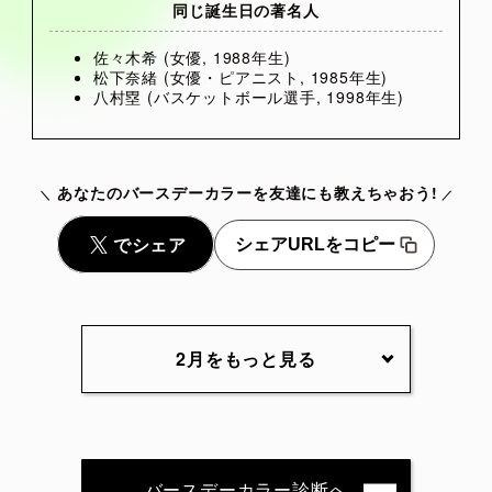
同じ誕生日の著名人
佐々木希 (女優, 1988年生)
松下奈緒 (女優・ピアニスト, 1985年生)
八村塁 (バスケットボール選手, 1998年生)
あなたのバースデーカラーを友達にも教えちゃおう!
シェアURLをコピー
2月をもっと見る
2月1日
2月2日
2月3日
2月4日
2月5日
2月6日
2月7日
2月8日
2月9日
2月10日
バースデーカラー診断へ