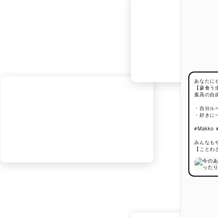
あなたに
【蓼食う
孤高の自
・自分ル
・好きに
#Makk
みんなも
【ことわ