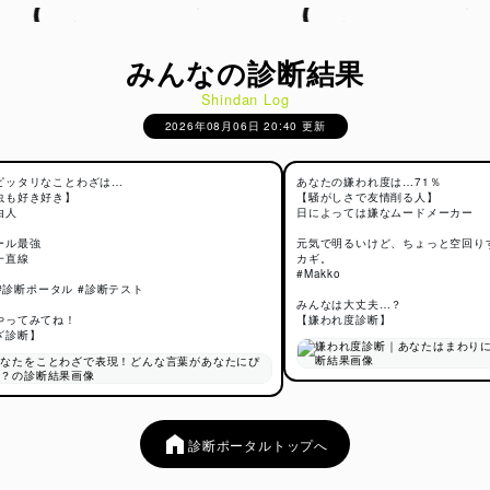
みんなの診断結果
Shindan Log
2026年08月06日 20:40 更新
ピッタリなことわざは…
あなたの嫌われ度は…71％
虫も好き好き】
【騒がしさで友情削る人】
由人
日によっては嫌なムードメーカー
ール最強
元気で明るいけど、ちょっと空回り
一直線
カギ。
#Makko
o #診断ポータル #診断テスト
みんなは大丈夫…？
やってみてね！
【嫌われ度診断】
ざ診断】
診断ポータルトップへ