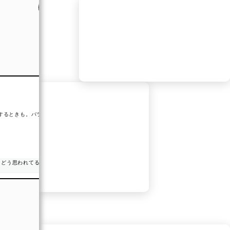
あなたは…恋愛対象外？！
【レーダーに映らない恋】
存在がほとんど認識されてないかも
するときも。バランスが
☘特徴
顔はわかるけど、記憶に残ってない？！
#Makko
みんなもやってみてね！
【あの人の気持ち】