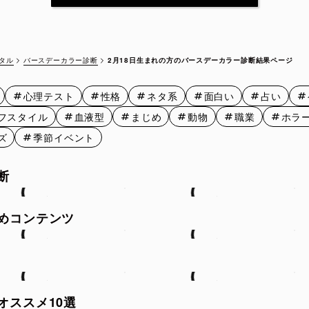
2月12日
2月13日
2月14日
2月15
2月17日
2月18日
2月19日
2月20
バースデーカラー診断
2月18日生まれの方のバースデーカラー診断結果ページ
タル
2月22日
2月23日
2月24日
2月25
心理テスト
性格
ネタ系
面白い
占い
2月27日
2月28日
2月29日
フスタイル
血液型
まじめ
動物
職業
ホラ
ズ
季節イベント
断
めコンテンツ
オススメ10選