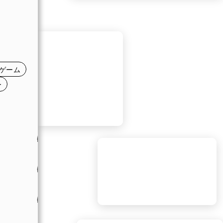
日
日
日
ゲーム
ー