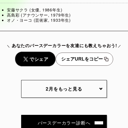
安藤サクラ (女優, 1986年生)
高島彩 (アナウンサー, 1979年生)
オノ・ヨーコ (芸術家, 1933年生)
あなたのバースデーカラーを友達にも教えちゃおう!
シェアURLをコピー
2月をもっと見る
2月2日
2月3日
2月4日
2月5
2月7日
2月8日
2月9日
2月10
バースデーカラー診断へ