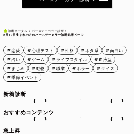
2月11日
2月12日
2月13日
2月14日
2月15日
2月16日
2月17日
2月18日
2月19日
2月20日
バースデーカラー診断
診断ポータル
2月19日生まれの方のバースデーカラー診断結果ページ
2月21日
2月22日
2月23日
2月24日
2月25日
恋愛
心理テスト
性格
ネタ系
面白い
2月26日
2月27日
2月28日
2月29日
占い
ゲーム
ライフスタイル
血液型
まじめ
動物
職業
ホラー
クイズ
季節イベント
新着診断
おすすめコンテンツ
急上昇