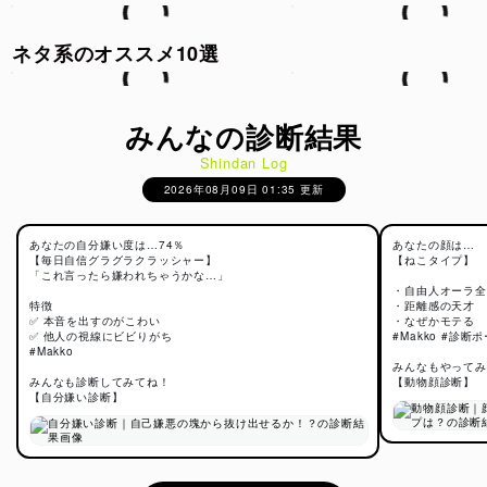
ネタ系のオススメ10選
みんなの診断結果
Shindan Log
2026年08月09日 01:35 更新
あなたの自分嫌い度は…74％
あなたの顔は…
【毎日自信グラグラクラッシャー】
【ねこタイプ】
「これ言ったら嫌われちゃうかな…」
・自由人オーラ全
特徴
・距離感の天才
✅ 本音を出すのがこわい
・なぜかモテる
✅ 他人の視線にビビりがち
#Makko #診断
#Makko
みんなもやってみ
みんなも診断してみてね！
【動物顔診断】
【自分嫌い診断】