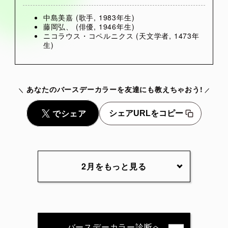
中島美嘉 (歌手, 1983年生)
藤岡弘、 (俳優, 1946年生)
ニコラウス・コペルニクス (天文学者, 1473年
生)
あなたのバースデーカラーを友達にも教えちゃおう!
シェアURLをコピー
2月をもっと見る
2月1日
2月2日
2月3日
2月4日
2月5日
2月6日
2月7日
2月8日
2月9日
2月10日
バースデーカラー診断へ