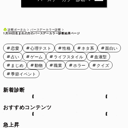
1月11日
1月12日
1月13日
1月14日
1月15日
1月16日
1月17日
1月18日
1月19日
1月20日
バースデーカラー診断
診断ポータル
1月30日生まれの方のバースデーカラー診断結果ページ
1月21日
1月22日
1月23日
1月24日
1月25日
恋愛
心理テスト
性格
ネタ系
面白い
1月26日
1月27日
1月28日
1月29日
1月30日
占い
ゲーム
ライフスタイル
血液型
1月31日
まじめ
動物
職業
ホラー
クイズ
季節イベント
新着診断
おすすめコンテンツ
急上昇