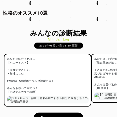
性格のオススメ10選
みんなの診断結果
Shindan Log
2026年08月07日 08:30 更新
あなたに似合う色は…
あなたは…[受け
【ハニーミスト】
「俺は彼女が欲し
・冷静でやさしい
まさかのBL界の
・知性にじむ
気づけばモテる相
#Makko
#Makko #診断ポータル #診断テスト
みんなは受け攻め
みんなもやってみてね！
【BL診断】
【パステルカラー診断】