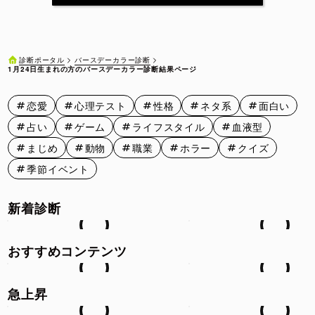
1月11日
1月12日
1月13日
1月14日
1月15日
1月16日
1月17日
1月18日
1月19日
1月20日
バースデーカラー診断
診断ポータル
1月24日生まれの方のバースデーカラー診断結果ページ
1月21日
1月22日
1月23日
1月24日
1月25日
恋愛
心理テスト
性格
ネタ系
面白い
1月26日
1月27日
1月28日
1月29日
1月30日
占い
ゲーム
ライフスタイル
血液型
1月31日
まじめ
動物
職業
ホラー
クイズ
季節イベント
新着診断
おすすめコンテンツ
急上昇