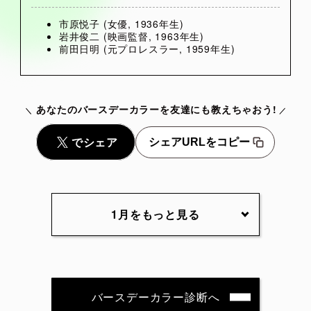
市原悦子 (女優, 1936年生)
岩井俊二 (映画監督, 1963年生)
前田日明 (元プロレスラー, 1959年生)
あなたのバースデーカラーを友達にも教えちゃおう!
シェアURLをコピー
1月をもっと見る
1月1日
1月2日
1月3日
1月4日
1月5日
1月6日
1月7日
1月8日
1月9日
1月10日
バースデーカラー診断へ