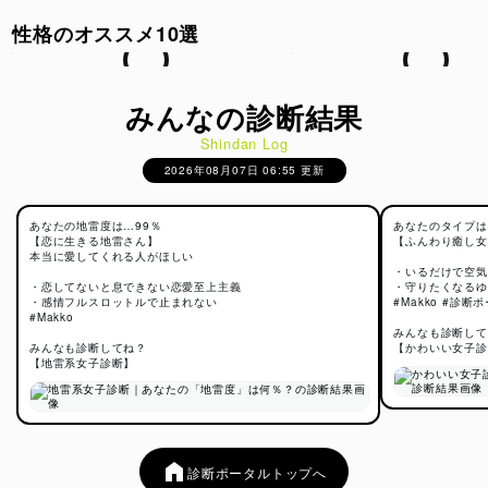
性格のオススメ10選
みんなの診断結果
Shindan Log
2026年08月07日 06:55 更新
あなたの地雷度は…99％
あなたのタイプは
【恋に生きる地雷さん】
【ふんわり癒し女
本当に愛してくれる人がほしい
・いるだけで空気
・恋してないと息できない恋愛至上主義
・守りたくなるゆ
・感情フルスロットルで止まれない
#Makko #診断
#Makko
みんなも診断して
みんなも診断してね？
【かわいい女子診
【地雷系女子診断】
診断ポータルトップへ