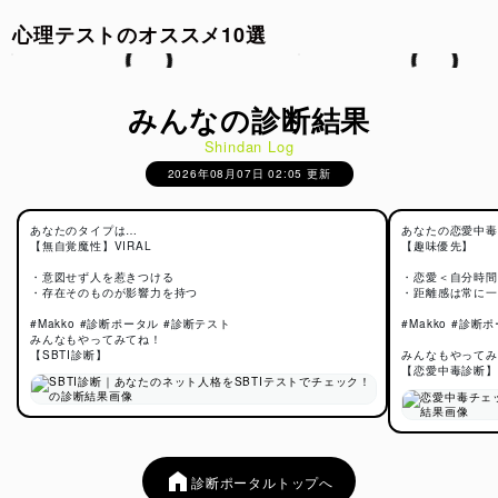
心理テストのオススメ10選
みんなの診断結果
Shindan Log
2026年08月07日 02:05 更新
あなたのタイプは…
あなたの恋愛中毒
【無自覚魔性】VIRAL
【趣味優先】
・意図せず人を惹きつける
・恋愛＜自分時間
・存在そのものが影響力を持つ
・距離感は常に一
#Makko #診断ポータル #診断テスト
#Makko #診断
みんなもやってみてね！
【SBTI診断】
みんなもやってみ
【恋愛中毒診断】
診断ポータルトップへ