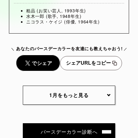
粗品 (お笑い芸人, 1993年生)
水木一郎 (歌手, 1948年生)
ニコラス・ケイジ (俳優, 1964年生)
あなたのバースデーカラーを友達にも教えちゃおう!
シェアURLをコピー
1月をもっと見る
1月1日
1月2日
1月3日
1月4日
1月5日
1月6日
1月7日
1月8日
1月9日
1月10日
バースデーカラー診断へ