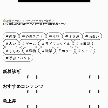
1月11日
1月12日
1月13日
1月14日
1月15日
1月16日
1月17日
1月18日
1月19日
1月20日
バースデーカラー診断
診断ポータル
1月7日生まれの方のバースデーカラー診断結果ページ
1月21日
1月22日
1月23日
1月24日
1月25日
恋愛
心理テスト
性格
ネタ系
面白い
1月26日
1月27日
1月28日
1月29日
1月30日
占い
ゲーム
ライフスタイル
血液型
1月31日
まじめ
動物
職業
ホラー
クイズ
季節イベント
新着診断
おすすめコンテンツ
急上昇