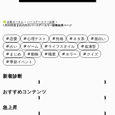
1月11日
1月12日
1月13日
1月14日
1月15日
1月16日
1月17日
1月18日
1月19日
1月20日
バースデーカラー診断
診断ポータル
1月20日生まれの方のバースデーカラー診断結果ページ
1月21日
1月22日
1月23日
1月24日
1月25日
恋愛
心理テスト
性格
ネタ系
面白い
1月26日
1月27日
1月28日
1月29日
1月30日
占い
ゲーム
ライフスタイル
血液型
1月31日
まじめ
動物
職業
ホラー
クイズ
季節イベント
新着診断
おすすめコンテンツ
急上昇