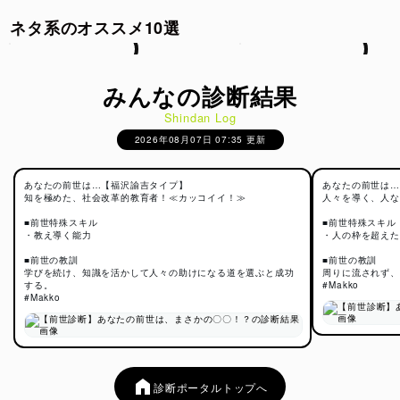
ネタ系のオススメ10選
みんなの診断結果
Shindan Log
2026年08月07日 07:35 更新
あなたの前世は…【福沢諭吉タイプ】
あなたの前世は…
知を極めた、社会改革的教育者！≪カッコイイ！≫
人々を導く、人な
■前世特殊スキル
■前世特殊スキル
・教え導く能力
・人の枠を超えた
■前世の教訓
■前世の教訓
学びを続け、知識を活かして人々の助けになる道を選ぶと成功
周りに流されず、
する。
診断ポータルトップへ