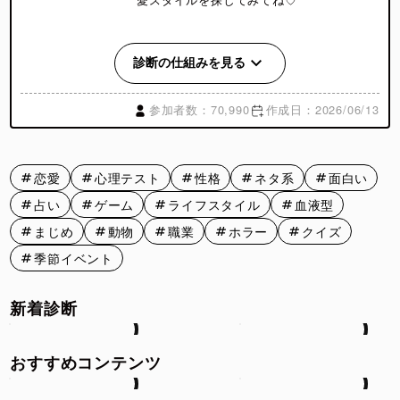
べあ診断とは？
診断の仕組みを見る
「べあ診断」とは、かわいいくまのキャラクターになぞらえ
て性格や恋愛傾向を分析する診断コンテンツのことです。
参加者数：70,990
作成日：2026/06/13
動物診断や性格診断のように、自分の特徴を親しみやすいキ
ャラクターで表現できることから、SNSを中心に人気を集め
ています。難しい心理学用語ではなく、かわいい世界観の中
恋愛
心理テスト
性格
ネタ系
面白い
で自分の性格や恋愛スタイルを知れるのが魅力です。
占い
ゲーム
ライフスタイル
血液型
「自分はどんなタイプ？」「恋をするとどんな行動をと
る？」といった気になるポイントを、キャラクターを通して
まじめ
動物
職業
ホラー
クイズ
楽しくチェックできます。
季節イベント
ふわ恋キュンべあ診断とは？
新着診断
「ふわ恋キュンべあ診断」は、恋愛心理学の考え方をヒント
に、恋愛中の行動や価値観、ときめきの傾向を分析する恋愛
おすすめコンテンツ
タイプ診断です。
診断結果では、あなたの恋愛スタイルを16種類のかわいい