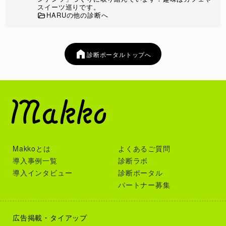
のクセ」などを総合的に分析することで、自分でも気づいて
スイーツ巡りです。
いなかった恋愛パターンを発見できます。
HARUの他の診断へ
あなたの“キュンの法則”が分かる
人によって心が動くポイントは大きく異なります。
診断ポータルトップへ
優しさに安心する人もいれば、ギャップにときめく人、特別
扱いに弱い人もいます。
この診断では、恋愛感情が生まれやすいきっかけや、無意識
に惹かれやすい魅力を分析し、あなたならではの「キュンの
法則」を明らかにします。
楽しさと自己分析を両立したオリジナル診断
心理テストや診断コンテンツを多数企画してきた視点を活か
Makkoとは
よくあるご質問
し、結果を読むだけでも楽しめる世界観と、自分を知るヒン
導入事例一覧
診断ラボ
トの両方を大切にしています。
導入インタビュー
診断ポータル
かわいいクマの赤ちゃん（べびべあ）タイプを通して恋愛傾
向を知れるため、堅苦しい自己分析が苦手な人でも気軽に楽
パートナー募集
しめます。
広告掲載・タイアップ
相性や恋愛の強みもチェックできる