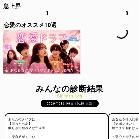
クマの赤ちゃん（べびべあ）として表現します。好きな人へ
急上昇
の接し方や愛情表現の特徴、恋愛で大切にしている価値観、
思わずキュンとしてしまうポイントなどをもとに、あなたら
しい恋愛傾向を読み解きます。
恋愛のオススメ10選
また、「恋をすると積極的になるタイプなのか」「安心感を
求めるタイプなのか」「相手を優先しすぎてしまうタイプな
のか」といった、自分では気づきにくい恋愛中の一面を知る
ことができるのも特徴です。
さらに、相性の良いべあタイプや恋愛における強み・弱みも
分かるため、自分自身の恋愛スタイルを深く知りたい人はも
ちろん、友達や恋人と一緒に楽しみたい人にもおすすめで
す。
かわいいべあキャラクターの世界観の中で、恋愛傾向や相性
を気軽に自己分析できる、新感覚の恋愛診断コンテンツとな
みんなの診断結果
っています。
Shindan Log
2026年08月09日 10:20 更新
この診断のロジック
あなたのタイプは…
あなたを偉人に例
「ふわ恋キュンべあ診断」では、恋愛心理学の考え方や、恋
【ほっとべあ】
【ナポレオン】
愛コラム・診断コンテンツの企画制作で蓄積した知見をもと
優しさで包み込む守り手
勝つまで粘れば人
に、恋愛中の行動傾向や感情の動きを分析します。
・安心感がすごい
・野心と自信のか