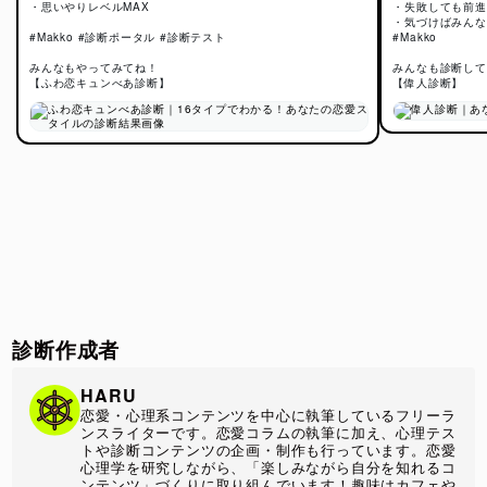
・思いやりレベルMAX
・失敗しても前進
診断では、「どんな相手に惹かれるか」「恋をした時にどの
・気づけばみんな
ように距離を縮めるか」「愛情をどのように表現するか」と
#Makko #診断ポータル #診断テスト
#Makko
いった複数の視点から回答を分析し、16種類の「べあタイ
みんなもやってみてね！
みんなも診断して
プ」に分類します。
【ふわ恋キュンべあ診断】
【偉人診断】
また、表面的な性格だけでなく、「安心感を求めるタイプ」
「ときめきを重視するタイプ」「相手を優先しやすいタイ
プ」など、恋愛中に表れやすい心理的な傾向にも注目してい
るのが特徴です。
MBTIのような性格分類とは異なり、恋愛シーンでの価値観
や感情の動きを重視したオリジナルロジックによって、あな
たらしい恋愛スタイルを読み解きます。
この診断の注目ポイント
診断作成者
恋愛心理学の視点から恋愛タイプを分析
HARU
診断結果は、かわいいクマの赤ちゃん（べびべあ）として表
恋愛・心理系コンテンツを中心に執筆しているフリーラ
示されますが、分析のベースには恋愛中の行動や心理傾向に
ンスライターです。恋愛コラムの執筆に加え、心理テス
関する考え方が取り入れられています。
トや診断コンテンツの企画・制作も行っています。恋愛
心理学を研究しながら、「楽しみながら自分を知れるコ
「好きな人への接し方」「恋愛で重視すること」「愛情表現
ンテンツ」づくりに取り組んでいます！趣味はカフェや