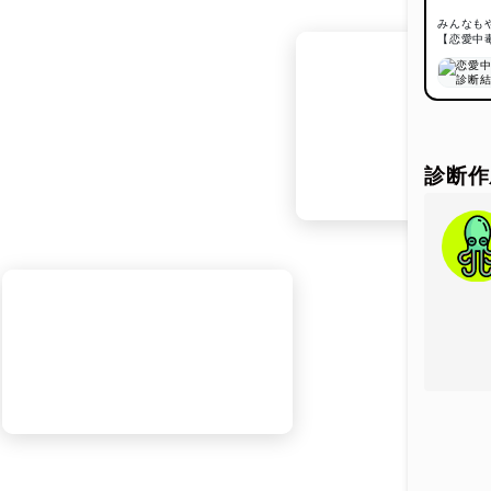
の“恋
みんなも
コミュ
【恋愛中
のか」
目。 
細かく
診断内
診断作
返
相
恋
不
愛
といっ
さらに
ミュニ
自分」
また、
で分析