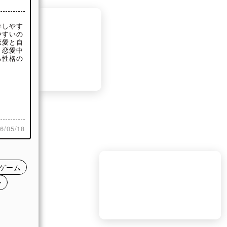
存しやす
やすいの
恋愛と自
！恋愛中
る性格の
愛だ
がいっぱ
/05/18
ない」
感や不
ゲーム
ー
によっ
、心が
執着傾