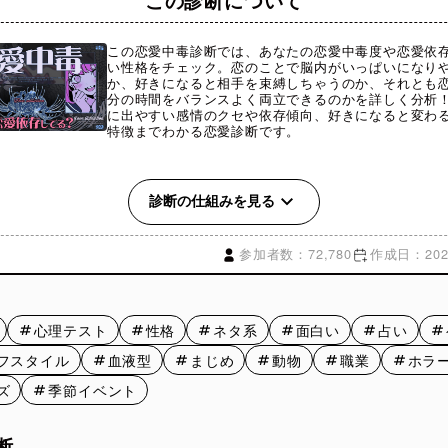
この診断について
この恋愛中毒診断では、あなたの恋愛中毒度や恋愛依
い性格をチェック。恋のことで脳内がいっぱいになり
か、好きになると相手を束縛しちゃうのか、それとも
分の時間をバランスよく両立できるのかを詳しく分析
に出やすい感情のクセや依存傾向、好きになると変わ
特徴までわかる恋愛診断です。
中毒とは？
診断の仕組みを見る
毒とは、恋愛や特定の相手に強く依存し、気持ちや行動の中心が“恋
なってしまいやすい状態のことを指します。 「好きな人のことで頭
参加者数：72,780
作成日：2026
る」「連絡が来ないだけで不安になる」「恋人がいないと落ち着か
た感情が強くなりやすいのが特徴です。
には「恋愛依存」「恋愛依存症」と呼ばれることもあり、自己肯定
心理テスト
性格
ネタ系
面白い
占い
愛情への敏感さなどが関係しているとも言われています。
フスタイル
血液型
まじめ
動物
職業
ホラ
ん、好きな人を大切に思うこと自体は自然な感情です。 ただ、恋愛
が大きく左右されたり、自分らしさを見失いやすくなったりすると
ズ
季節イベント
しまうこともあります。
断では、恋愛中に出やすい感情のクセや距離感の取り方、相手への
断
から、あなたの“恋愛中毒度”を分析していきます。