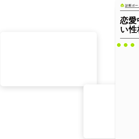
診断ポー
恋愛
い性