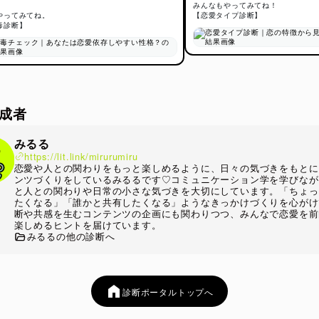
愛への依存バランス”を分析しています。
みんなもやってみてね！
やってみてね。
【恋愛タイプ診断】
ニケーション学の視点をベースに、「人はなぜ相手の反応に不安を
毒診断】
「恋愛中にどんな距離感を求めやすいのか」といった“対人関係のク
単なる性格診断ではなく、恋愛中に起こりやすい心理反応や感情の揺
整理できるよう設計されています。
では特に、
成者
信や態度への敏感さ
手との距離感の取り方
みるる
愛と自己肯定感の結びつき
https://lit.link/mirurumiru
恋愛や人との関わりをもっと楽しめるように、日々の気づきをもとに
安時の行動パターン
ンツづくりをしているみるるです♡コミュニケーション学を学びなが
と人との関わりや日常の小さな気づきを大切にしています。「ちょっ
情確認の求めやすさ
たくなる」「誰かと共有したくなる」ようなきっかけづくりを心がけ
断や共感を生むコンテンツの企画にも関わりつつ、みんなで恋愛を前
楽しめるヒントを届けています。
みるるの他の診断へ
た項目をもとに分析します。
、恋愛心理学で語られる“愛着傾向（アタッチメントスタイル）”や
ケーションにおける依存・安心感の考え方も参考にしながら、「恋
がどんな状態になりやすいのかを可視化しています。
診断ポータルトップへ
「尽くし型」「不安型」「没頭型」「束縛型」など、依存の出方の
対象に含めているため、自分でも気づきにくい感情パターンを整理