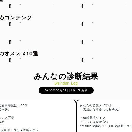
めコンテンツ
中毒になりやすい人の特徴
毒傾向がある人には、いくつか共通しやすい行動パターンがありま
、「恋人の反応ひとつで気分が変わる」「返信が遅いだけで不安に
中は友達や趣味より相手を優先しがち」といった傾向は、依存型の
で見られやすい特徴です。
のオススメ10選
嫌われることへの恐怖が強く、無理に相手に合わせてしまったり、
りするケースもあります。 反対に、不安から束縛や嫉妬が強くなる
くありません。
みんなの診断結果
、恋愛に夢中になれることや、相手を深く愛せることは悪いことで
きな愛情深さや一途さにつながる側面もあります。
Shindan Log
のは、「恋愛が人生のすべてになっていないか」「自分自身の気持
2026年08月09日 00:15 更新
きているか」というバランスです。
恋愛中毒度は…68％
あなたの恋愛タイプは
足不安】
【友達から本命になる子犬】
診断のロジック
ないと不安
・信頼重視タイプ
敏感
・じっくり恋が育つ
断では、恋愛中に起こりやすい感情変化や行動パターンをもとに、
#Makko #診断ポータル #診断テス
o #診断ポータル #診断テスト