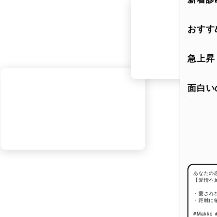
おすす
恋愛
恋愛中
急上昇
例えば
「恋愛
タイル
面白い
また、
すぎた
も少な
一方で
く、大
大切な
切にで
あなたの
【愛情不
この
・愛され
・距離に
この診
#Makk