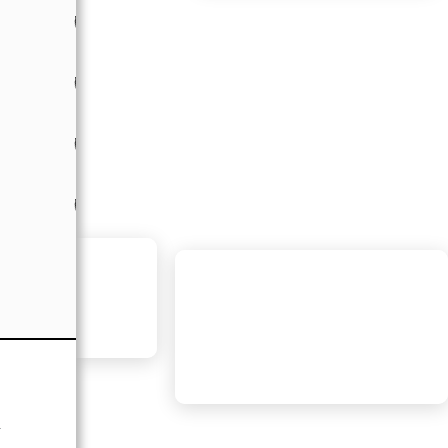
す。
なる」
恋愛ス
尽くし
タイプ
はな
ちも大
あなたを宇宙に例えると…
【ブラックホール】Black Hole
近づくほどハマる沼カリスマ
・近づくほど惹き込まれる
あなた
ト
・ミステリアスな魅力
・気づけばみんなハマる