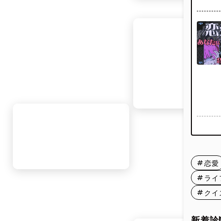
恋愛
恋愛中
け”に
いにな
といっ
一般的
恋愛
安感、
ライ
もちろ
て気分
クイ
疲れて
この診
新着診
向など