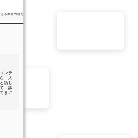
#Makko #診断テスト
感じる
みんなもやってみてね！
セ”に着
【宇宙タイプ診断】
れ方を
コンテ
ら、人
と話し
て、診
向きに
、対人コ
愛中の
違いま
しやす