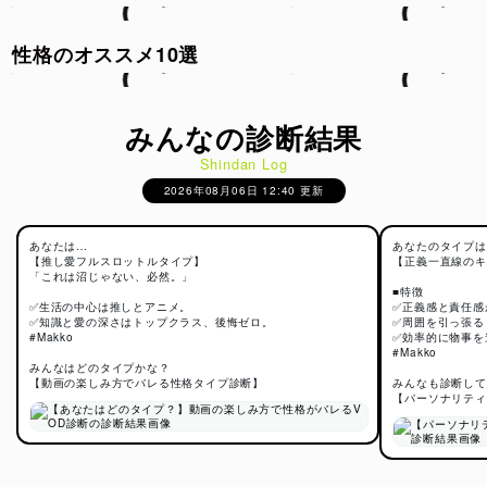
性格のオススメ10選
みんなの診断結果
Shindan Log
2026年08月06日 12:40 更新
あなたは…
あなたのタイプは
【推し愛フルスロットルタイプ】
【正義一直線のキ
「これは沼じゃない、必然。」
■特徴
✅生活の中心は推しとアニメ。
✅正義感と責任感
✅知識と愛の深さはトップクラス、後悔ゼロ。
✅周囲を引っ張る
#Makko
✅効率的に物事を
#Makko
みんなはどのタイプかな？
【動画の楽しみ方でバレる性格タイプ診断】
みんなも診断して
【パーソナリティ