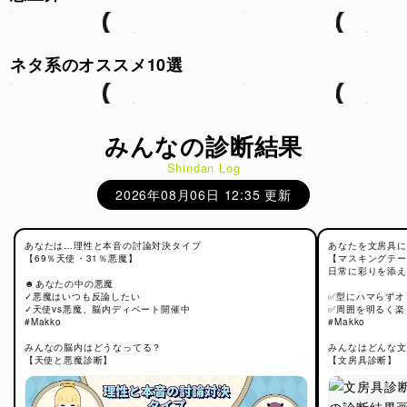
ネタ系のオススメ10選
みんなの診断結果
Shindan Log
2026年08月06日 12:35 更新
あなたは…理性と本音の討論対決タイプ
あなたを文房具に
【69％天使・31％悪魔】
【マスキングテー
日常に彩りを添え
☻︎あなたの中の悪魔
✓悪魔はいつも反論したい
✅型にハマらずオ
✓天使vs悪魔、脳内ディベート開催中
✅周囲を明るく楽
#Makko
#Makko
みんなの脳内はどうなってる？
みんなはどんな文
【天使と悪魔診断】
【文房具診断】