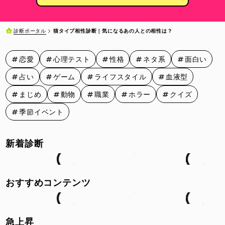
診断ポータル
猫タイプ相性診断｜気になるあの人との相性は？
恋愛
心理テスト
性格
ネタ系
面白い
占い
ゲーム
ライフスタイル
血液型
まじめ
動物
職業
ホラー
クイズ
季節イベント
新着診断
おすすめコンテンツ
急上昇