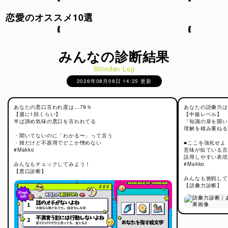
恋愛のオススメ10選
みんなの診断結果
Shindan Log
2026年08月08日 14:25 更新
あなたの悪口言われ度は…79％
あなたの語彙力は
【週に1回くらい】
【中級レベル】
半ば諦め気味の悪口を言われてる
「知識の扉を開い
理解を積み重ねる
・聞いてないのに「わかる〜」って言う
・雑だけど不器用でどこか憎めない
■ここを強化せよ
#Makko
意味が似ている言
誤用しやすい表現
みんなもチェックしてみよう！
#Makko
【悪口診断】
みんなも挑戦して
【語彙力診断】