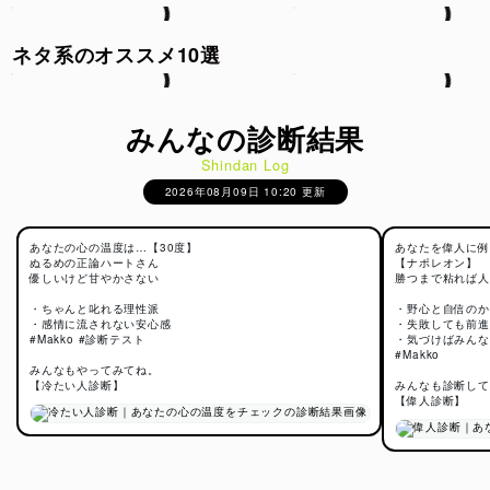
ネタ系のオススメ10選
みんなの診断結果
Shindan Log
2026年08月09日 10:20 更新
あなたの心の温度は…【30度】
あなたを偉人に例
ぬるめの正論ハートさん
【ナポレオン】
優しいけど甘やかさない
勝つまで粘れば人
・ちゃんと叱れる理性派
・野心と自信のか
・感情に流されない安心感
・失敗しても前進
#Makko #診断テスト
・気づけばみんな
#Makko
みんなもやってみてね。
【冷たい人診断】
みんなも診断して
【偉人診断】