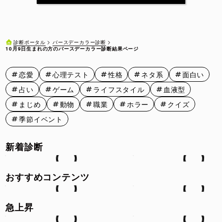
10月11日
10月12日
10月13日
10月14日
10月15日
10月16日
10月17日
10月18日
10月19日
10月20日
バースデーカラー診断
診断ポータル
10月9日生まれの方のバースデーカラー診断結果ページ
10月21日
10月22日
10月23日
10月24日
10月25日
恋愛
心理テスト
性格
ネタ系
面白い
10月26日
10月27日
10月28日
10月29日
10月30日
占い
ゲーム
ライフスタイル
血液型
10月31日
まじめ
動物
職業
ホラー
クイズ
季節イベント
新着診断
おすすめコンテンツ
急上昇