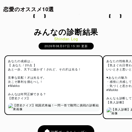
恋愛のオススメ10選
みんなの診断結果
Shindan Log
2026年08月07日 15:30 更新
あなたの成績は…
あなたの性格美人
【 あなた / 20点 】
【気まぐれ日替わ
あと一歩、天下に届かず！されど、その才は光る！
いいときと悪いと
見事な采配！才は光るぞ。
♥あなたの魅力
次こそ勝利を掴むべし！
・感情に共感して
#Makko
・気づくと惹かれ
#Makko
みんなは何問正解できる？
【歴史クイズ】
みんなも診断して
【美人診断】
診断ポータルトップへ