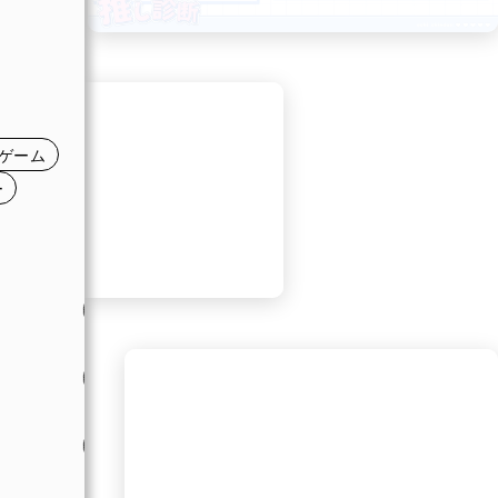
日
日
日
ゲーム
日
ー