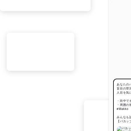
あなたの
盲目の罪
人目を気
・街中で
・周囲の
#Makko
みんなも
【バカッ