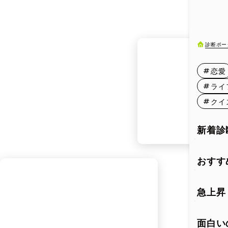
5月11日
5月16日
診断ポー
5月21日
恋愛
5月26日
ライ
クイ
5月31日
新着診
おすす
急上昇
面白い