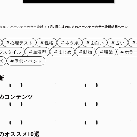
5月12日
5月13日
5月14日
5月15
5月17日
5月18日
5月19日
5月20
バースデーカラー診断
5月7日生まれの方のバースデーカラー診断結果ページ
タル
5月22日
5月23日
5月24日
5月25
心理テスト
性格
ネタ系
面白い
占い
5月27日
5月28日
5月29日
5月30
フスタイル
血液型
まじめ
動物
職業
ホラ
ズ
季節イベント
断
めコンテンツ
のオススメ10選