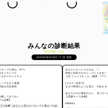
みんなの診断結果
Shindan Log
2026年08月09日 17:45 更新
バカップル度は…97％
あなたにぴったりなのは…♡
深きバカップル
情熱と包容力のギャップにときめく
にせずイチャイチャ
【滝 リョーマ】くん（職業：???）
もハグ＆キス披露
[エロス×包容力]
視線は完全無視
まるで映画のような恋が、今始まる
あなただけの運命のカレ、見つけて
診断してみてね！
【恋愛キャラ診断】
プル診断】
#Makko