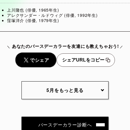
上川隆也 (俳優, 1965年生)
アレクサンダー・ルドウィグ (俳優, 1992年生)
窪塚洋介 (俳優, 1979年生)
あなたのバースデーカラーを友達にも教えちゃおう!
シェアURLをコピー
5月をもっと見る
5月2日
5月3日
5月4日
5月5
5月7日
5月8日
5月9日
5月10
バースデーカラー診断へ