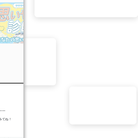
あなたの自己中心度は…33％
【打算派ドライ・エゴ】
自分の得になるかで判断
☺効率重視で合理的
——
☺人情より利益優先で、時に冷たく見える
#Makko
みてね！
わがまま過ぎると危険かも！？
【エゴイスト診断】