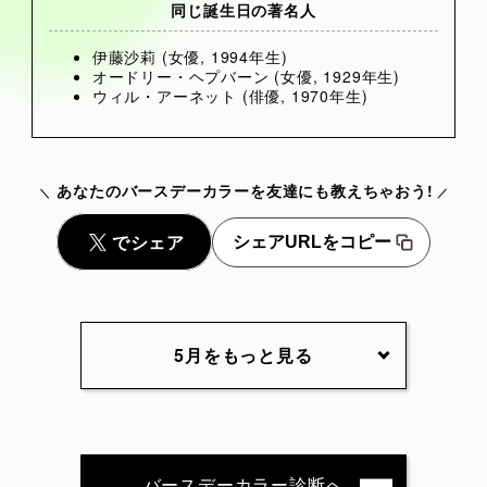
同じ誕生日の著名人
伊藤沙莉 (女優, 1994年生)
オードリー・ヘプバーン (女優, 1929年生)
ウィル・アーネット (俳優, 1970年生)
あなたのバースデーカラーを友達にも教えちゃおう!
シェアURLをコピー
5月をもっと見る
5月1日
5月2日
5月3日
5月4日
5月5日
5月6日
5月7日
5月8日
5月9日
5月10日
バースデーカラー診断へ