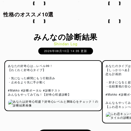
性格のオススメ10選
みんなの診断結果
Shindan Log
2026年08月10日 14:35 更新
あなたの好奇心は…レベル99！
あなたのタイプは
【わくわく好奇心タイプ】
【しっかりべあ】
恋も計画的
・気になった瞬間にもう行動済み
・止めるより先に手が動く
・好きになると超
・信頼重視の安心
#Makko #診断ポータル #診断テスト
みんなもやってみてね！【好奇心旺盛診断】
#Makko #診断
みんなもやってみ
【ふわ恋キュンべ