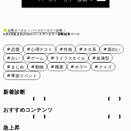
5月11日
5月12日
5月13日
5月14日
5月15日
5月16日
5月17日
5月18日
5月19日
5月20日
バースデーカラー診断
診断ポータル
5月4日生まれの方のバースデーカラー診断結果ページ
5月21日
5月22日
5月23日
5月24日
5月25日
恋愛
心理テスト
性格
ネタ系
面白い
5月26日
5月27日
5月28日
5月29日
5月30日
占い
ゲーム
ライフスタイル
血液型
5月31日
まじめ
動物
職業
ホラー
クイズ
季節イベント
新着診断
おすすめコンテンツ
急上昇