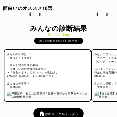
面白いのオススメ10選
みんなの診断結果
Shindan Log
2026年08月10日 11:30 更新
あなたの所属は…！
あなたにぴったり
【飯うまうま界隈】
「大人ナチュラル
【ウッディナチュ
・食が予定の最優先事項
・美味しい店の情報収集が早い
スパイシーでミス
・「何食べる？」でテンション爆上がり
印象に残る異国の
#Makko #診断ポータル #診断テスト
#Makko
みんなは何界隈？
みんなも診断して
【界隈診断】
【香水診断】
診断ポータルトップへ