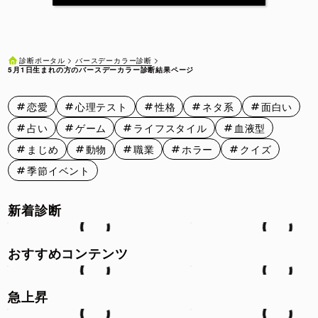
5月11日
5月12日
5月13日
5月14日
5月15日
5月16日
5月17日
5月18日
5月19日
5月20日
バースデーカラー診断
診断ポータル
5月1日生まれの方のバースデーカラー診断結果ページ
5月21日
5月22日
5月23日
5月24日
5月25日
恋愛
心理テスト
性格
ネタ系
面白い
5月26日
5月27日
5月28日
5月29日
5月30日
占い
ゲーム
ライフスタイル
血液型
5月31日
まじめ
動物
職業
ホラー
クイズ
季節イベント
新着診断
おすすめコンテンツ
急上昇