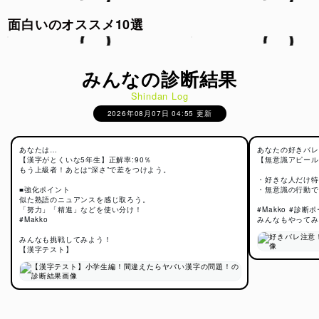
面白いのオススメ10選
みんなの診断結果
Shindan Log
2026年08月07日 04:55 更新
あなたは…
あなたの好きバレ
【漢字がとくいな5年生】正解率:90％
【無意識アピール
もう上級者！あとは“深さ”で差をつけよう。
・好きな人だけ特
■強化ポイント
・無意識の行動で
似た熟語のニュアンスを感じ取ろう。
「努力」「精進」などを使い分け！
#Makko #診断
#Makko
みんなもやってみ
みんなも挑戦してみよう！
【漢字テスト】