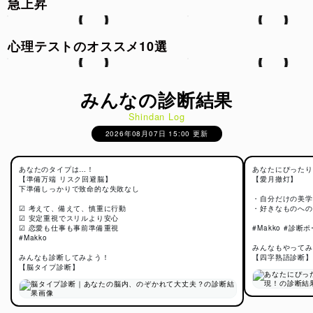
急上昇
心理テストのオススメ10選
みんなの診断結果
Shindan Log
2026年08月07日 15:00 更新
あなたのタイプは…！
あなたにぴったり
【準備万端 リスク回避脳】
【愛月撤灯】
下準備しっかりで致命的な失敗なし
・自分だけの美学
☑ 考えて、備えて、慎重に行動
・好きなものへの
☑ 安定重視でスリルより安心
☑ 恋愛も仕事も事前準備重視
#Makko #診断
#Makko
みんなもやってみ
みんなも診断してみよう！
【四字熟語診断】
【脳タイプ診断】