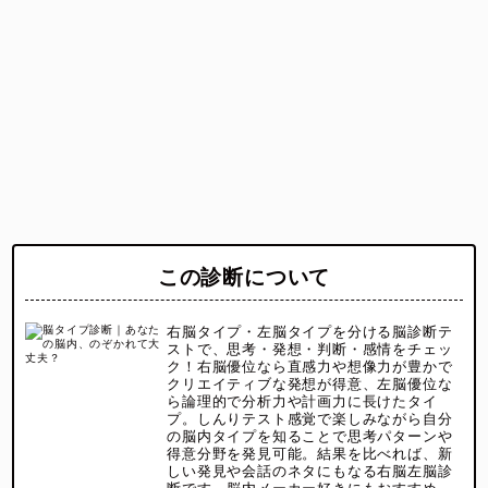
この診断について
右脳タイプ・左脳タイプを分ける脳診断テ
ストで、思考・発想・判断・感情をチェッ
ク！右脳優位なら直感力や想像力が豊かで
クリエイティブな発想が得意、左脳優位な
ら論理的で分析力や計画力に長けたタイ
プ。しんりテスト感覚で楽しみながら自分
の脳内タイプを知ることで思考パターンや
得意分野を発見可能。結果を比べれば、新
しい発見や会話のネタにもなる右脳左脳診
断です。脳内メーカー好きにもおすすめ