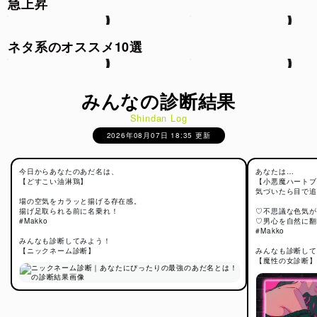
急上昇
ネタ系のオススメ10選
みんなの診断結果
Shindan Log
2026年08月07日 18:35 更新
今日からあなたのあだ名は、
あなたは…
【どすこい油淋鶏】
【小悪魔ハートブ
気づいたら目で追
場の空気をカラッと揚げる存在感。
揚げ足取られる前に名乗れ！
♡不思議な色気が
#Makko
♡男心を自然に翻
#Makko
みんなも診断してみよう！
【ニックネーム診断】
みんなも診断して
【魔性の女診断】