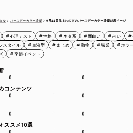
9月12日
9月13日
9月14日
9月15
9月17日
9月18日
9月19日
9月20
バースデーカラー診断
9月22日生まれの方のバースデーカラー診断結果ページ
タル
9月22日
9月23日
9月24日
9月25
心理テスト
性格
ネタ系
面白い
占い
9月27日
9月28日
9月29日
9月30
フスタイル
血液型
まじめ
動物
職業
ホラ
ズ
季節イベント
断
めコンテンツ
オススメ10選