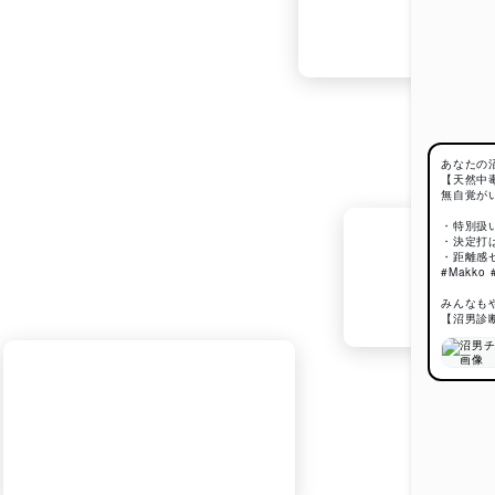
あなたの
【天然中
無自覚が
・特別扱
・決定打
・距離感
#Makko
みんなも
【沼男診