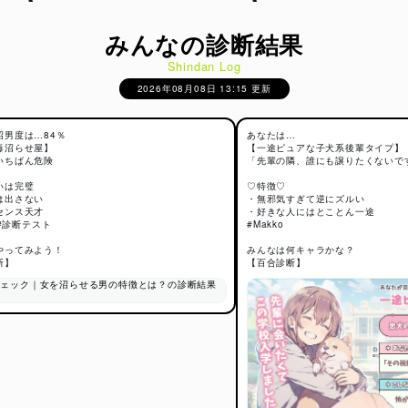
みんなの診断結果
Shindan Log
2026年08月08日 13:15 更新
沼男度は…84％
あなたは…
毒沼らせ屋】
【一途ピュアな子犬系後輩タイプ】
いちばん危険
「先輩の隣、誰にも譲りたくないで
いは完璧
♡特徴♡
は出さない
・無邪気すぎて逆にズルい
センス天才
・好きな人にはとことん一途
 #診断テスト
#Makko
やってみよう！
みんなは何キャラかな？
断】
【百合診断】