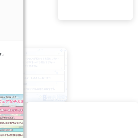
あなたは…
【静かな職人ツッコミ】
す」
・冷静に的確に刺す
・派手さより安定感
・隣でボケを輝かせる
#Makko #診断テスト
みんなはどっち？
【ボケツッコミ診断】