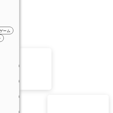
日
日
日
ゲーム
日
ー