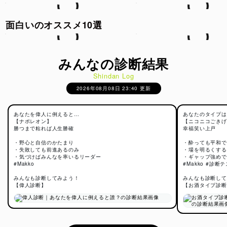
面白いのオススメ10選
みんなの診断結果
Shindan Log
2026年08月08日 23:40 更新
あなたを偉人に例えると…
あなたのタイプは
【ナポレオン】
【ニコニコごきげ
勝つまで粘れば人生勝確
幸福笑い上戸
・野心と自信のかたまり
・酔っても平和で
・失敗しても前進あるのみ
・場を明るくする
・気づけばみんなを率いるリーダー
・ギャップ強めで
#Makko
#Makko #診断
みんなも診断してみよう！
みんなも診断して
【偉人診断】
【お酒タイプ診断