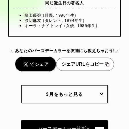
同じ誕生日の著名人
柳楽優弥 (俳優, 1990年生)
渡辺麻友 (タレント, 1994年生)
キーラ・ナイトレイ (女優, 1985年生)
あなたのバースデーカラーを友達にも教えちゃおう!
シェアURLをコピー
3月をもっと見る
3月1日
3月2日
3月3日
3月4日
3月5日
3月6日
3月7日
3月8日
3月9日
3月10日
バースデーカラー診断へ