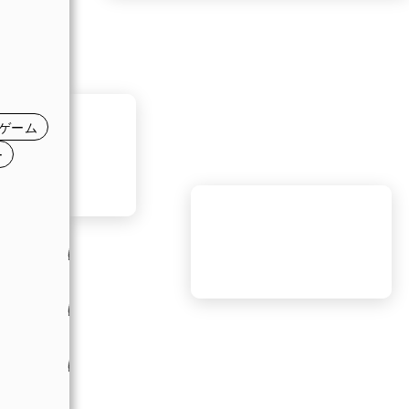
日
日
日
ゲーム
日
ー