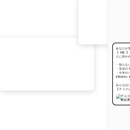
あなたが
【 9個 】
人に好か
・知らな
・安定の
・今年の
#Makko
みんなは
【チョコ