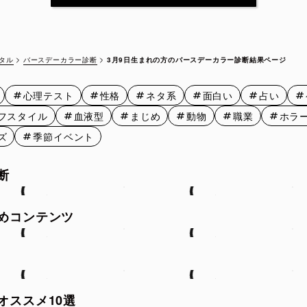
3月12日
3月13日
3月14日
3月15
3月17日
3月18日
3月19日
3月20
バースデーカラー診断
3月9日生まれの方のバースデーカラー診断結果ページ
タル
3月22日
3月23日
3月24日
3月25
心理テスト
性格
ネタ系
面白い
占い
3月27日
3月28日
3月29日
3月30
フスタイル
血液型
まじめ
動物
職業
ホラ
ズ
季節イベント
断
めコンテンツ
オススメ10選