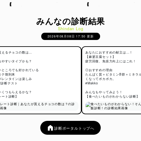
みんなの診断結果
Shindan Log
2026年08月08日 17:50 更新
貰えるチョコの数は…
あなたにおすすめの献立は…！
【麻婆豆腐セット】
れやすいタイプかも？
疲労回復、免疫力向上にはこれ！
いところでも好かれている
◎おすすめの理由
モテ期到来
たんぱく質＋ビタミンB群＋ミネラ
バレンタインは楽しみ
くなってポカポカ。
 #診断テスト
#Makko
いくつもらえるかな？
みんなもやってみよう！
レート診断】
【食べたいものがわからない診断】
診断ポータルトップへ