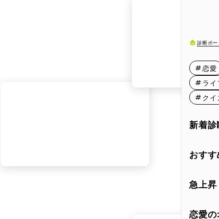
3月11日
3月16日
診断ポー
3月21日
恋愛
3月26日
ライ
クイ
3月31日
新着診
おすす
急上昇
恋愛の