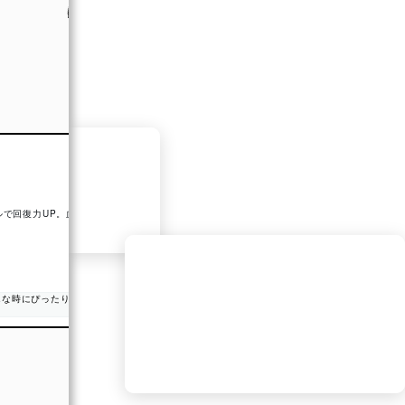
あなたの精神年齢は99歳！
【昔話エンドレスリピートのDJ】
悟りの境地在住仙人
悟りきった無の境地。
ルで回復力UP。血流も良
もはや人間国宝級！
#Makko
みんなの精神年齢は何歳？
【精神年齢診断】