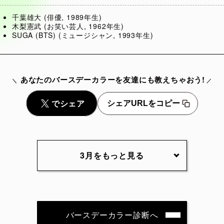
千葉雄大 (俳優, 1989年生)
木梨憲武 (お笑い芸人, 1962年生)
SUGA (BTS) (ミュージシャン, 1993年生)
あなたのバースデーカラーを友達にも教えちゃおう!
シェアURLをコピー
3月をもっと見る
3月2日
3月3日
3月4日
3月5
3月7日
3月8日
3月9日
3月10
バースデーカラー診断へ