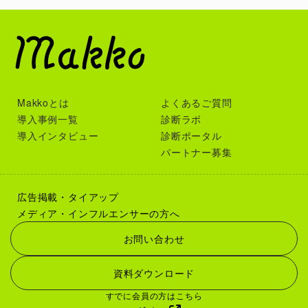
す。
自分では気づきにくい「隠れた本音」が分かる
普段は無意識に選んでいる言葉や行動パターンから、本当に
大切にしている価値観や考え方を読み解きます。周囲から見
られやすい印象とのギャップも発見できるかもしれません。
Makkoとは
よくあるご質問
導入事例一覧
診断ラボ
この診断で分かること
導入インタビュー
診断ポータル
パートナー募集
この診断では、あなたの性格や対人傾向から、本音と建前の
使い方を多角的に分析します。
広告掲載・タイアップ
本音と建前のバランス
メディア・インフルエンサーの方へ
本心を表現する度合い
お問い合わせ
空気を読む傾向の強さ
感情表現のスタイル
資料ダウンロード
人間関係での立ち回り方
すでに会員の方はこちら
恋愛での本音の出し方