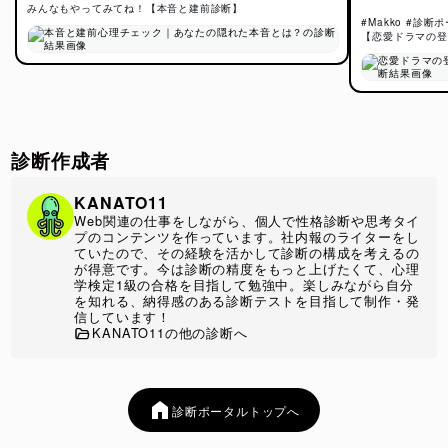
るものではなく、あなたらしいコミュニケーションスタイル
みんなもやってみてね！【本音と建前診断】
や人との関わり方の特徴を知るための診断です。
#Makko #診断
【恋愛ドラマの登
この診断の注目ポイント
本音と建前のバランスを多角的に分析
診断作成者
単純な「本音派・建前派」の二択ではなく、率直さ・協調
性・自己開示傾向など複数の視点から分析します。自分でも
KANATO11
気づいていないコミュニケーションの特徴が見えてきます。
Web関連の仕事をしながら、個人で性格診断や思考タイ
プのコンテンツを作っています。社内報のライターをし
ていたので、その経験を活かして診断の構成を考えるの
実際の人間関係をイメージした質問設計
が得意です。今は診断の精度をもっと上げたくて、心理
学検定1級の合格を目指して勉強中。楽しみながら自分
友人関係や恋愛、学校・職場など、日常で起こりやすい場面
を知れる、納得感のある診断テストを目指して制作・発
をもとに構成されています。直感的に答えやすく、普段の自
信しています！
分に近い傾向を把握しやすいのが特徴です。
KANATO11の他の診断へ
心理学の視点からコミュニケーション傾向をチェック
自己表現や対人関係に関する心理学的な考え方を参考に、本
診断ポータルトップへ
音の伝え方や周囲との距離感を分析します。結果を見ること
で、自分らしい人付き合いのスタイルを客観的に理解できま