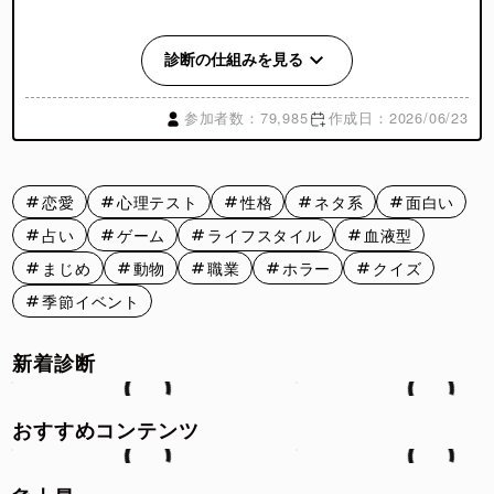
本音と建前とは？
診断の仕組みを見る
本音と建前とは、自分の心の中にある率直な気持ちと、人間
関係やその場の雰囲気を考えて表現する言葉や態度のことで
参加者数：79,985
作成日：2026/06/23
す。本音は「本当に思っていること」、建前は「相手への配
慮や円滑なコミュニケーションのために見せる表現」を指し
ます。日本では日常生活や仕事、恋愛などさまざまな場面で
使われる考え方として知られています。
恋愛
心理テスト
性格
ネタ系
面白い
本音ばかりを優先すると相手を傷つけてしまうことがあり、
占い
ゲーム
ライフスタイル
血液型
反対に建前ばかりでは自分の気持ちを抑え込みすぎてしまう
こともあります。そのため、多くの人は状況に応じて本音と
まじめ
動物
職業
ホラー
クイズ
建前のバランスを取りながら人付き合いをしています。
季節イベント
新着診断
本音と建前が生まれる理由
私たちは日常生活の中で、常に本音だけで行動しているわけ
ではありません。
おすすめコンテンツ
友人との付き合い、恋愛、学校や職場などでは、自分の気持
ちをそのまま伝えるよりも、相手への配慮や場の空気を優先