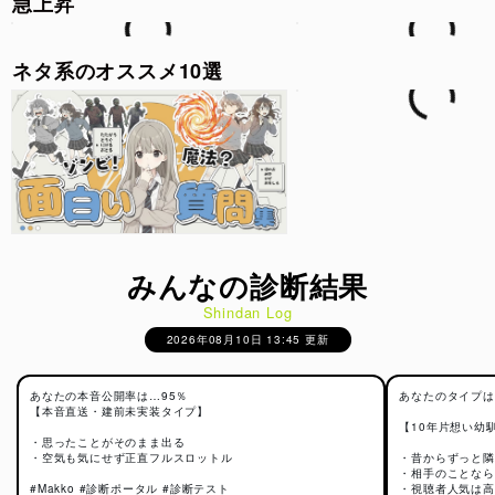
急上昇
する場面があります。そのため、本心と表向きの態度に差が
生まれることがあります。
一方で、建前ばかりになると自分の気持ちが分からなくなっ
ネタ系のオススメ10選
たり、本音を我慢しすぎてしまったりすることもあります。
本音と建前はどちらか一方が正しいのではなく、その人らし
いバランスが大切だと考えられています。
この診断のロジック
この診断では、対人コミュニケーションにおける自己開示
（自分の気持ちを伝える傾向）や協調性、感情表現の特徴に
着目し、本音と建前のバランスを分析します。
みんなの診断結果
質問では、「本心を伝える場面」「相手への配慮を優先する
Shindan Log
場面」「意見が対立したときの反応」「人間関係での立ち回
り方」など、日常で起こりやすいシチュエーションをもとに
2026年08月10日 13:45 更新
回答していただきます。
診断結果は、心理学におけるコミュニケーション傾向や対人
あなたの本音公開率は…95％
あなたのタイプは
行動の考え方を参考にしながら、「率直さ」「協調性」「自
【本音直送・建前未実装タイプ】
己表現力」「本心の隠しやすさ」など複数の観点を組み合わ
【10年片想い幼
・思ったことがそのまま出る
せて判定しています。
・空気も気にせず正直フルスロットル
・昔からずっと隣
・相手のことなら
単純に「本音が多い＝良い」「建前が多い＝悪い」と評価す
#Makko #診断ポータル #診断テスト
・視聴者人気は高