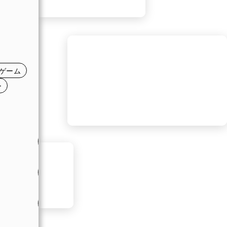
日
日
日
ゲーム
日
ー