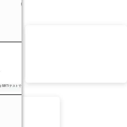
あなたのタイプは…
【媚びないホワイトタイガー】
・媚びないクール派
・静かな優しさの持ち主
ト
#Makko #診断ポータル #診断テスト
みんなもやってみてね！【猫系女子診断】