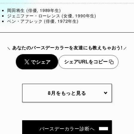
岡田将生 (俳優, 1989年生)
ジェニファー・ローレンス (女優, 1990年生)
ベン・アフレック (俳優, 1972年生)
あなたのバースデーカラーを友達にも教えちゃおう!
シェアURLをコピー
8月をもっと見る
8月2日
8月3日
8月4日
8月5
8月7日
8月8日
8月9日
8月10
バースデーカラー診断へ