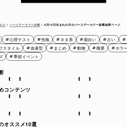
8月12日
8月13日
8月14日
8月15
8月17日
8月18日
8月19日
8月20
バースデーカラー診断
8月15日生まれの方のバースデーカラー診断結果ページ
タル
8月22日
8月23日
8月24日
8月25
心理テスト
性格
ネタ系
面白い
占い
8月27日
8月28日
8月29日
8月30
フスタイル
血液型
まじめ
動物
職業
ホラ
ズ
季節イベント
断
めコンテンツ
のオススメ10選