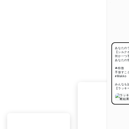
あなたの
【シルク
何か一つ
あなたの
☘特徴
手放すこ
#Makko
みんなも
【ラッキ