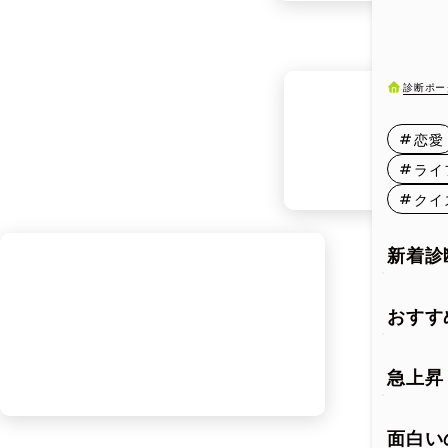
8月11日
8月16日
診断ポー
8月21日
恋愛
8月26日
ライ
クイ
8月31日
新着診
おすす
急上昇
面白い