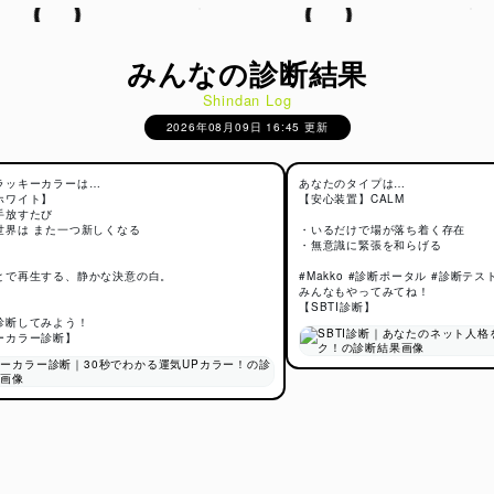
みんなの診断結果
Shindan Log
2026年08月09日 16:45 更新
ラッキーカラーは…
あなたのタイプは…
ホワイト】
【安心装置】CALM
手放すたび
世界は また一つ新しくなる
・いるだけで場が落ち着く存在
・無意識に緊張を和らげる
とで再生する、静かな決意の白。
#Makko #診断ポータル #診断テス
みんなもやってみてね！
【SBTI診断】
診断してみよう！
ーカラー診断】