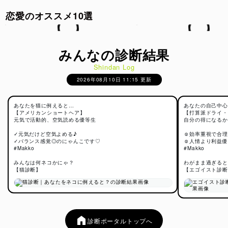
恋愛のオススメ10選
みんなの診断結果
Shindan Log
2026年08月10日 11:15 更新
あなたを猫に例えると…
あなたの自己中心
【アメリカンショートヘア】
【打算派ドライ・
元気で活動的、空気読める優等生
自分の得になるか
✓元気だけど空気よめる♪
☺効率重視で合理
✓バランス感覚◎のにゃんこです♡
☺人情より利益優
#Makko
#Makko
みんなは何ネコかにゃ？
わがまま過ぎると
【猫診断】
【エゴイスト診断
診断ポータルトップへ