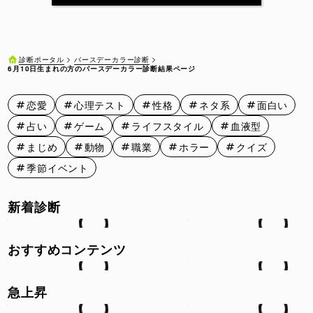
6月11日
6月12日
6月13日
6月14日
6月15日
6月16日
6月17日
6月18日
6月19日
6月20日
バースデーカラー診断
診断ポータル
6月10日生まれの方のバースデーカラー診断結果ページ
6月21日
6月22日
6月23日
6月24日
6月25日
恋愛
心理テスト
性格
ネタ系
面白い
6月26日
6月27日
6月28日
6月29日
6月30日
占い
ゲーム
ライフスタイル
血液型
まじめ
動物
職業
ホラー
クイズ
季節イベント
新着診断
おすすめコンテンツ
急上昇