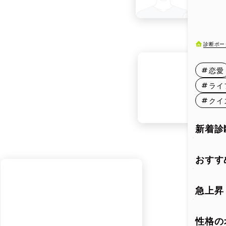
4月11日
4月16日
診断ポー
4月21日
恋愛
4月26日
ライ
クイ
新着診
おすす
急上昇
性格の