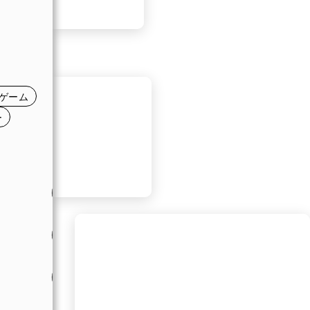
日
日
日
ゲーム
日
ー