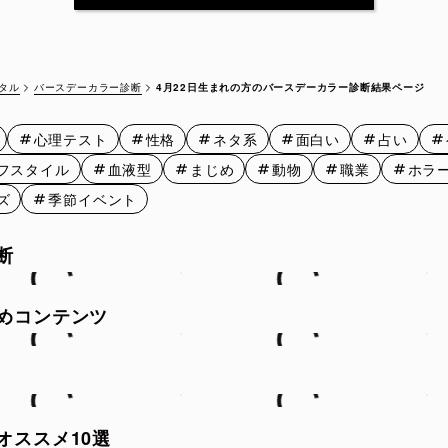
4月12日
4月13日
4月14日
4月15
4月17日
4月18日
4月19日
4月20
バースデーカラー診断
4月22日生まれの方のバースデーカラー診断結果ページ
タル
4月22日
4月23日
4月24日
4月25
心理テスト
性格
ネタ系
面白い
占い
4月27日
4月28日
4月29日
4月30
フスタイル
血液型
まじめ
動物
職業
ホラ
ズ
季節イベント
断
めコンテンツ
オススメ10選