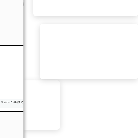
あなたの霊感レベルは…【 C 】現実主義者。
地に足をつけた判断ができるタイプ
もし周りに感受性の強い人がいる場合、あなたの冷静さが支
えになります。
#Makko
皆さんも診断してみましょう。
【霊感診断】