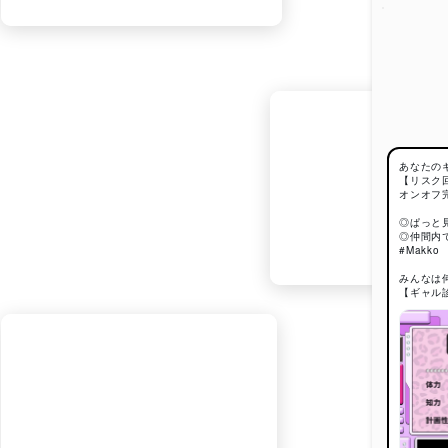
あなたの
【リスク
オンオフ
◎ぱっと
◎仲間内
#Makko
みんなは
【ギャル