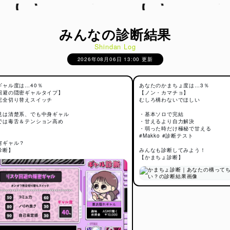
みんなの診断結果
Shindan Log
2026年08月06日 13:00 更新
ギャル度は…40％
あなたのかまちょ度は…3％
回避の隠密ギャルタイプ】
【ノン・カマチョ】
完全切り替えスイッチ
むしろ構わないでほしい
見は清楚系、でも中身ギャル
・基本ソロで完結
では毒舌＆テンション高め
・甘えるより自力解決
・弱った時だけ極秘で甘える
#Makko #診断テスト
何ギャル？
診断】
みんなも診断してみよう！
【かまちょ診断】