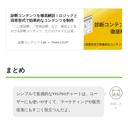
診断コンテンツを徹底解説！ロジックと
回答形式で効果的なコンテンツを制作
「〇〇度診断」「性格診断」など、最近よく見
かける診断コンテンツ。ただのクイズとは違
い、ユーザーの興味を引きつけ、ブランド認知
やエンゲージメントを高める効果的なマーケテ
診断コンテンツ Lab
MakkoStaff
ィングツールとして注目されています。 この記
事では、診断コンテンツにはどのようなロジッ
クや回答形式があるのか、そして効果的な診断
コンテンツを作成するポイントについて、詳し
く解説していきます。
まとめ
シンプルで直感的なYes/Noチャートは、ユー
ザーにも使いやすくて、マーケティングや販売
白ねこさ
ん
促進にもすごく役立つんだよ。