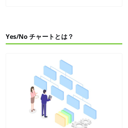
Yes/No チャートが作成できるツール
Makkoを使ってYes/No チャートを作った場合
Yes/No チャートのマーケティング活用
SNSでの拡散
Yes/No チャートとは？
リード獲得
より高度な診断を作成したい場合
まとめ