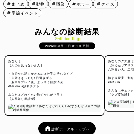
まじめ
動物
職業
ホラー
クイズ
季節イベント
みんなの診断結果
Shindan Log
2026年08月09日 01:20 更新
あなたは…
あなたのクズ度は
【人の目見れないさん】
【冷めたリアリス
八割良い人、二割
・自分から話しかけるのは苦手な待ちタイプ
・失敗はきっちり1日引きずる
情より現実、割り
・脳内リプレイ後、ようやく自然消滅
#Makko
#Makko #診断テスト
みんなもチェック
あなたはどれくらい恥ずかしがり屋？
【クズ度診断】
【人見知り度診断】
診断ポータルトップへ