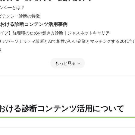
ンシーとは？
ピテンシー診断の特徴
おける診断コンテンツ活用事例
タイプ】経理職のための働き方診断｜ジャスネットキャリア
リアパーソナリティ診断とAIで相性がいい企業とマッチングする20代向
ス
職診断 | ミライトーチ
もっと見る
診断（適職診断）｜LHH転職エージェント（Lの転職）
できる？適職診断ならミイダスの「コンピテンシー診断」
ンツがリード獲得に与える影響
おける診断コンテンツ活用について