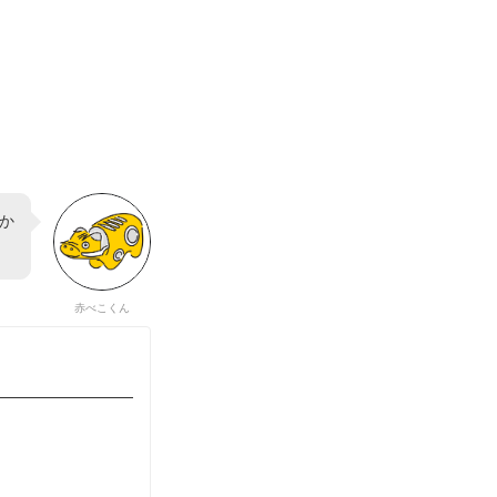
か
赤べこくん