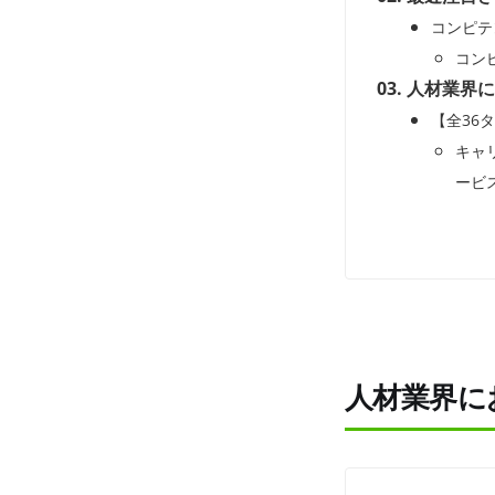
コンピテ
コン
人材業界に
【全36
キャ
ービ
AI適
武将
転職
診断コンテ
まとめ
人材業界に