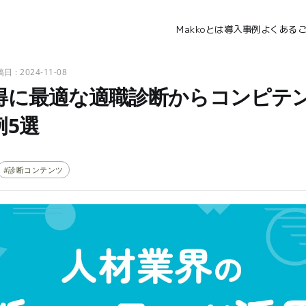
Makkoとは
導入事例
よくある
2024-11-08
得に最適な適職診断からコンピテ
例5選
#診断コンテンツ